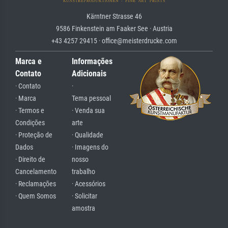
Kärntner Strasse 46
9586 Finkenstein am Faaker See · Austria
+43 4257 29415 · office@meisterdrucke.com
Marca e
Informações
Contato
Adicionais
· Contato
·
· Marca
Tema pessoal
· Termos e
· Venda sua
Condições
arte
· Proteção de
· Qualidade
Dados
· Imagens do
· Direito de
nosso
Cancelamento
trabalho
· Reclamações
· Acessórios
· Quem Somos
· Solicitar
amostra