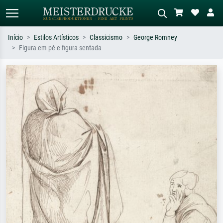
Início
Estilos Artísticos
Classicismo
George Romney
Figura em pé e figura sentada
Pesquisa padrão
Pesquisa de imagens IA
Pesquise por artista, título ou estilo –
Descreva a cena – ex: prado verde,
ex: Monet, Noite Estrelada,
abstrato com muito vermelho, pintura
impressionismo, onda de Hokusai, nu.
a óleo escura, nu em pé ao lado de
uma árvore.