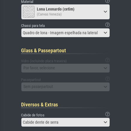
Material
Lona Leonardo (cetim)
(Canvas Venezia)
Chassi para tela
Quadro de lona - Imagem espelhada na lateral
Glass & Passepartout
Vidro (incluindo placa traseira)
Por favor, selecione
Passepartout
Sem passepartout
Diversos & Extras
Cabide de fotos
Cabide dente de serra