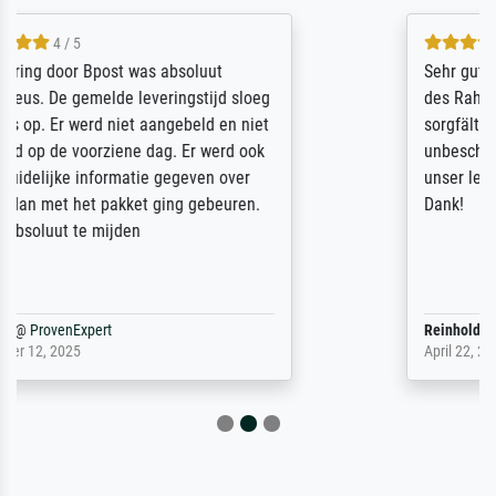
5 / 5
Sehr gute Qualität des Leinwanddrucks und
des Rahmens! Unser Bild wurde sehr
sorgfältig und sicher verpackt, so dass es
unbeschadet bei uns ankam. Es wird nicht
unser letzter Meisterdruck sein. Vielen
Dank!
Reinhold,
@
ProvenExpert
April 22, 2026