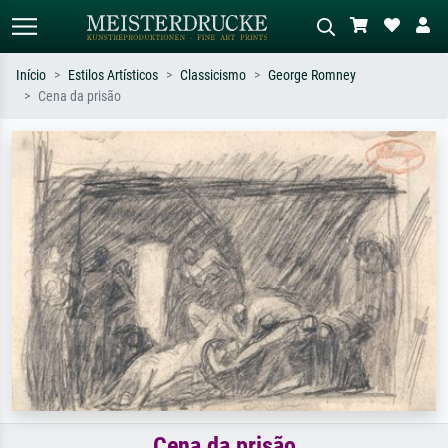
Início
Estilos Artísticos
Classicismo
George Romney
Cena da prisão
Pesquisa padrão
Pesquisa de imagens IA
Pesquise por artista, título ou estilo –
Descreva a cena – ex: prado verde,
ex: Monet, Noite Estrelada,
abstrato com muito vermelho, pintura
impressionismo, onda de Hokusai, nu.
a óleo escura, nu em pé ao lado de
uma árvore.
Cena da prisão