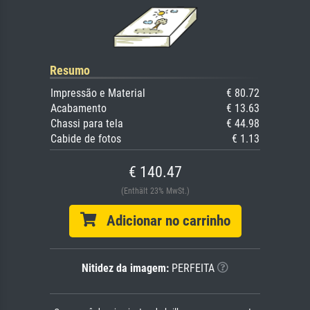
Resumo
Impressão e Material
€ 80.72
Acabamento
€ 13.63
Chassi para tela
€ 44.98
Cabide de fotos
€ 1.13
€ 140.47
(Enthält 23% MwSt.)
Adicionar no carrinho
Nitidez da imagem:
PERFEITA