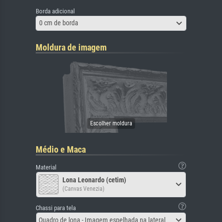
Borda adicional
0 cm de borda
Moldura de imagem
Médio e Maca
Material
Lona Leonardo (cetim)
(Canvas Venezia)
Chassi para tela
Quadro de lona - Imagem espelhada na lateral