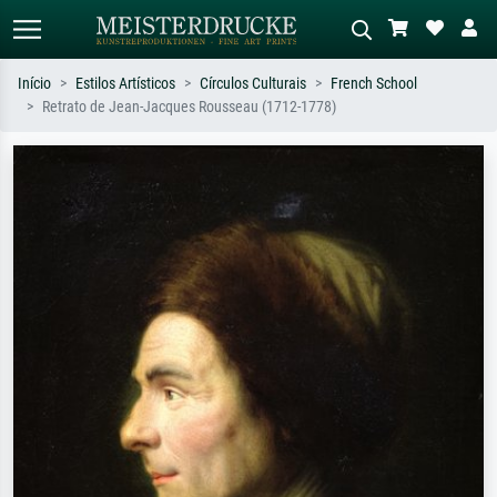
Início
Estilos Artísticos
Círculos Culturais
French School
Retrato de Jean-Jacques Rousseau (1712-1778)
Pesquisa padrão
Pesquisa de imagens IA
Pesquise por artista, título ou estilo –
Descreva a cena – ex: prado verde,
ex: Monet, Noite Estrelada,
abstrato com muito vermelho, pintura
impressionismo, onda de Hokusai, nu.
a óleo escura, nu em pé ao lado de
uma árvore.