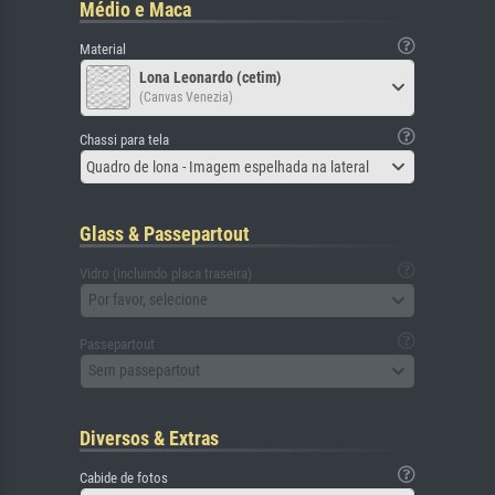
Médio e Maca
Material
Lona Leonardo (cetim)
(Canvas Venezia)
Chassi para tela
Quadro de lona - Imagem espelhada na lateral
Glass & Passepartout
Vidro (incluindo placa traseira)
Por favor, selecione
Passepartout
Sem passepartout
Diversos & Extras
Cabide de fotos