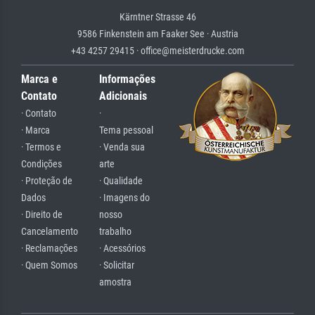
Kärntner Strasse 46
9586 Finkenstein am Faaker See · Austria
+43 4257 29415 · office@meisterdrucke.com
Marca e
Informações
Contato
Adicionais
· Contato
·
· Marca
Tema pessoal
· Termos e
· Venda sua
Condições
arte
· Proteção de
· Qualidade
Dados
· Imagens do
· Direito de
nosso
Cancelamento
trabalho
· Reclamações
· Acessórios
· Quem Somos
· Solicitar
amostra