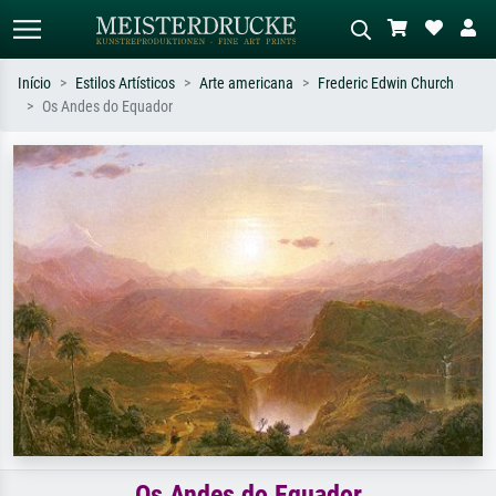
Início
Estilos Artísticos
Arte americana
Frederic Edwin Church
Os Andes do Equador
Pesquisa padrão
Pesquisa de imagens IA
Pesquise por artista, título ou estilo –
Descreva a cena – ex: prado verde,
ex: Monet, Noite Estrelada,
abstrato com muito vermelho, pintura
impressionismo, onda de Hokusai, nu.
a óleo escura, nu em pé ao lado de
uma árvore.
Os Andes do Equador