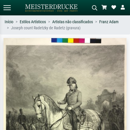
Início
Estilos Artísticos
Artistas não classificados
Franz Adam
Joseph count Radetzky de Radetz (gravura)
Pesquisa padrão
Pesquisa de imagens IA
Pesquise por artista, título ou estilo –
Descreva a cena – ex: prado verde,
ex: Monet, Noite Estrelada,
abstrato com muito vermelho, pintura
impressionismo, onda de Hokusai, nu.
a óleo escura, nu em pé ao lado de
uma árvore.