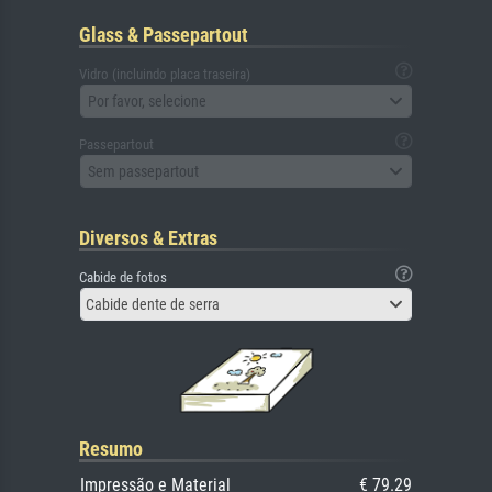
Glass & Passepartout
Vidro (incluindo placa traseira)
Por favor, selecione
Passepartout
Sem passepartout
Diversos & Extras
Cabide de fotos
Cabide dente de serra
Resumo
Impressão e Material
€ 79.29