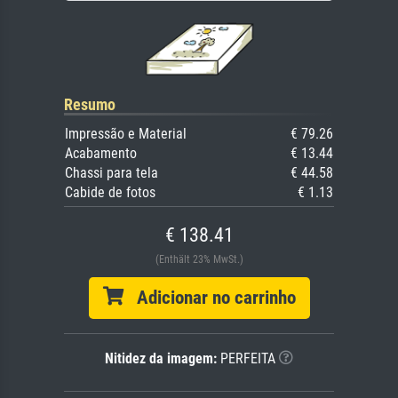
Resumo
Impressão e Material
€ 79.26
Acabamento
€ 13.44
Chassi para tela
€ 44.58
Cabide de fotos
€ 1.13
€ 138.41
(Enthält 23% MwSt.)
Adicionar no carrinho
Nitidez da imagem:
PERFEITA