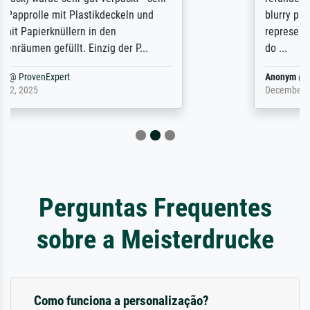
blurry print vs. a Wikipedia commons
representation. They stated they couldn't
do ...
Anonym
@
ProvenExpert
December 4, 2025
Perguntas Frequentes
sobre a Meisterdrucke
Como funciona a personalização?