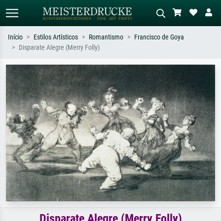
Início
Estilos Artísticos
Romantismo
Francisco de Goya
Disparate Alegre (Merry Folly)
Pesquisa padrão
Pesquisa de imagens IA
Pesquise por artista, título ou estilo –
Descreva a cena – ex: prado verde,
ex: Monet, Noite Estrelada,
abstrato com muito vermelho, pintura
impressionismo, onda de Hokusai, nu.
a óleo escura, nu em pé ao lado de
uma árvore.
Disparate Alegre (Merry Folly)