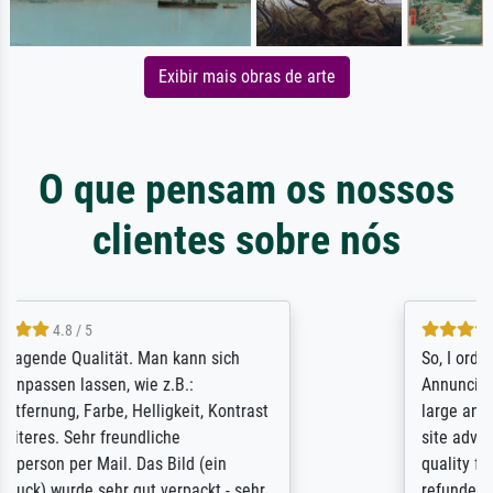
Exibir mais obras de arte
O que pensam os nossos
clientes sobre nós
4.8 / 5
So, I ordered a large print of The
Annunciation by Fra Angelico from a very
large and popular American "art/poster"
site advertising giclee print quality. The
quality for a large print was atrocious. They
refunded me when I sent pictures of the