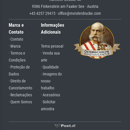
9586 Finkenstein am Faaker See · Austria
+43 4257 29415 · office@meisterdrucke.com
Marca e
Informações
Contato
Adicionais
· Contato
·
· Marca
Tema pessoal
· Termos e
· Venda sua
Condições
arte
· Proteção de
· Qualidade
Dados
· Imagens do
· Direito de
nosso
Cancelamento
trabalho
· Reclamações
· Acessórios
· Quem Somos
· Solicitar
amostra