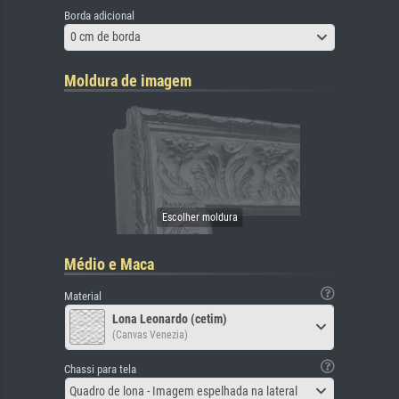
Borda adicional
0 cm de borda
Moldura de imagem
Médio e Maca
Material
Lona Leonardo (cetim)
(Canvas Venezia)
Chassi para tela
Quadro de lona - Imagem espelhada na lateral