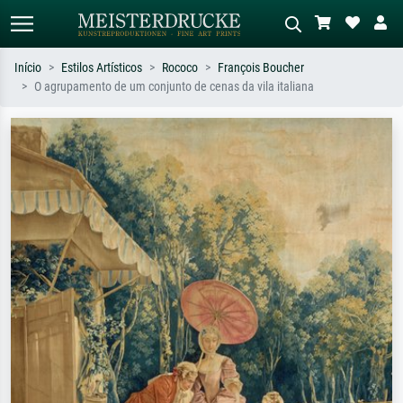
Início
Estilos Artísticos
Rococo
François Boucher
O agrupamento de um conjunto de cenas da vila italiana
Pesquisa padrão
Pesquisa de imagens IA
Pesquise por artista, título ou estilo –
Descreva a cena – ex: prado verde,
ex: Monet, Noite Estrelada,
abstrato com muito vermelho, pintura
impressionismo, onda de Hokusai, nu.
a óleo escura, nu em pé ao lado de
uma árvore.