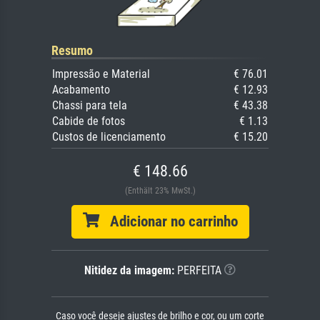
Resumo
Impressão e Material
€ 76.01
Acabamento
€ 12.93
Chassi para tela
€ 43.38
Cabide de fotos
€ 1.13
Custos de licenciamento
€ 15.20
€ 148.66
(Enthält 23% MwSt.)
Adicionar no carrinho
Nitidez da imagem:
PERFEITA
Caso você deseje ajustes de brilho e cor, ou um corte