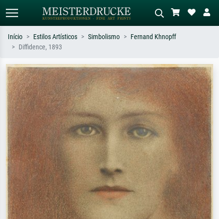
Início
Estilos Artísticos
Simbolismo
Fernand Khnopff
Diffidence, 1893
Pesquisa padrão
Pesquisa de imagens IA
Pesquise por artista, título ou estilo –
Descreva a cena – ex: prado verde,
ex: Monet, Noite Estrelada,
abstrato com muito vermelho, pintura
impressionismo, onda de Hokusai, nu.
a óleo escura, nu em pé ao lado de
uma árvore.