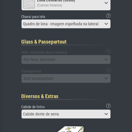
Lona Leonardo (cetim)
(Canvas Venezia)
Chassi para tela
Quadro de lona - Imagem espelhada na lateral
Glass & Passepartout
Vidro (incluindo placa traseira)
Por favor, selecione
Passepartout
Sem passepartout
Diversos & Extras
Cabide de fotos
Cabide dente de serra