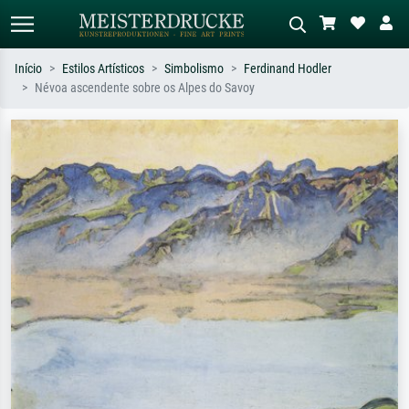
Início
Estilos Artísticos
Simbolismo
Ferdinand Hodler
Névoa ascendente sobre os Alpes do Savoy
Pesquisa padrão
Pesquisa de imagens IA
Pesquise por artista, título ou estilo –
Descreva a cena – ex: prado verde,
ex: Monet, Noite Estrelada,
abstrato com muito vermelho, pintura
impressionismo, onda de Hokusai, nu.
a óleo escura, nu em pé ao lado de
uma árvore.