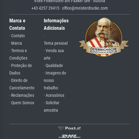
9586 Finkenstein am Faaker See · Austria
+43 4257 29415 · office@meisterdrucke.com
Marca e
Informações
Contato
Adicionais
· Contato
·
· Marca
Tema pessoal
· Termos e
· Venda sua
Condições
arte
· Proteção de
· Qualidade
Dados
· Imagens do
· Direito de
nosso
Cancelamento
trabalho
· Reclamações
· Acessórios
· Quem Somos
· Solicitar
amostra