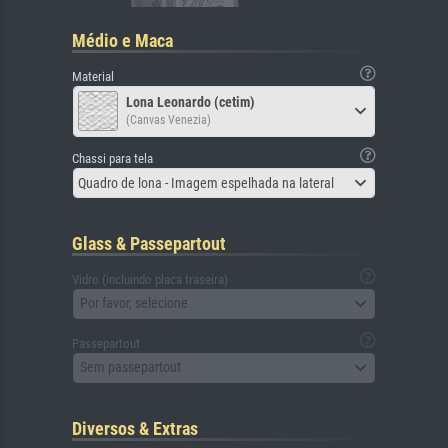
Médio e Maca
Material
Lona Leonardo (cetim)
(Canvas Venezia)
Chassi para tela
Quadro de lona - Imagem espelhada na lateral
Glass & Passepartout
Vidro (incluindo placa traseira)
Por favor, selecione
Passepartout
Sem passepartout
Diversos & Extras