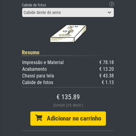
Cabide de fotos
Cabide dente de serra
Resumo
Impressão e Material
€ 78.18
Acabamento
€ 13.20
Chassi para tela
€ 43.38
Cabide de fotos
€ 1.13
€ 135.89
(Enthält 23% MwSt.)
Adicionar no carrinho