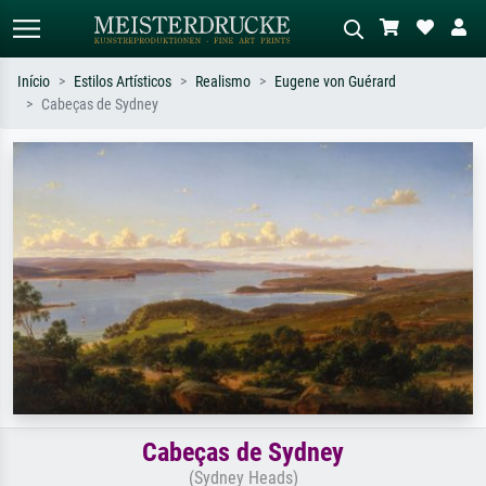
Início
Estilos Artísticos
Realismo
Eugene von Guérard
Cabeças de Sydney
Pesquisa padrão
Pesquisa de imagens IA
Pesquise por artista, título ou estilo –
Descreva a cena – ex: prado verde,
ex: Monet, Noite Estrelada,
abstrato com muito vermelho, pintura
impressionismo, onda de Hokusai, nu.
a óleo escura, nu em pé ao lado de
uma árvore.
Cabeças de Sydney
(Sydney Heads)