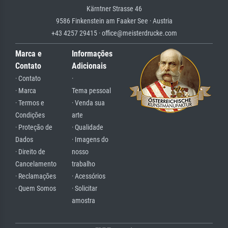
Kärntner Strasse 46
9586 Finkenstein am Faaker See · Austria
+43 4257 29415 · office@meisterdrucke.com
Marca e
Informações
Contato
Adicionais
· Contato
·
· Marca
Tema pessoal
· Termos e
· Venda sua
Condições
arte
· Proteção de
· Qualidade
Dados
· Imagens do
· Direito de
nosso
Cancelamento
trabalho
· Reclamações
· Acessórios
· Quem Somos
· Solicitar
amostra