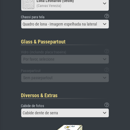
Lona Leonardo (cetim)
(Canvas Venezia)
Chassi para tela
Quadro de lona - Imagem espelhada na lateral
Glass & Passepartout
Vidro (incluindo placa traseira)
Por favor, selecione
Passepartout
Sem passepartout
Diversos & Extras
Cabide de fotos
Cabide dente de serra