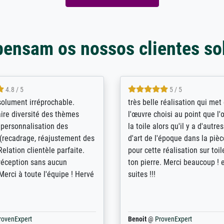
pensam os nossos clientes so
5 / 5
4 / 5
bin sehr über die Qualität
De levering door Bpost was a
Diese Drucke haben all´meine
desastreus. De gemelde lever
n übertroffen. Desgleichen
sloeg nergens op. Er werd nie
 der Bestellung. Grosses
aangebeld en niet geleverd o
t.
voorziene dag. Er werd ook g
duidelijke informatie gegeve
er dan met het pakket ging g
Bpost absoluut te mijden
rovenExpert
Anonym
@
ProvenExpert