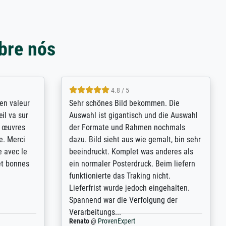
bre nós
4.8 / 5
bsoluut
So, I ordered a large print of The
ingstijd
Annunciation by Fra Angelico from a
t
very large and popular American
p de
"art/poster" site advertising giclee print
een
quality. The quality for a large print was
n over wat
atrocious. They refunded me when I sent
ebeuren.
pictures of the blurry print vs. a
Wikipedia commons representation.
They stated they couldn't do ...
Anonym
@
ProvenExpert