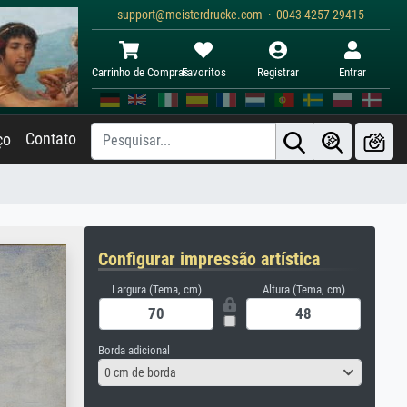
support@meisterdrucke.com · 0043 4257 29415
Carrinho de Compras
Favoritos
Registrar
Entrar
Contato
ço
Configurar impressão artística
Largura (Tema, cm)
Altura (Tema, cm)
Borda adicional
0 cm de borda