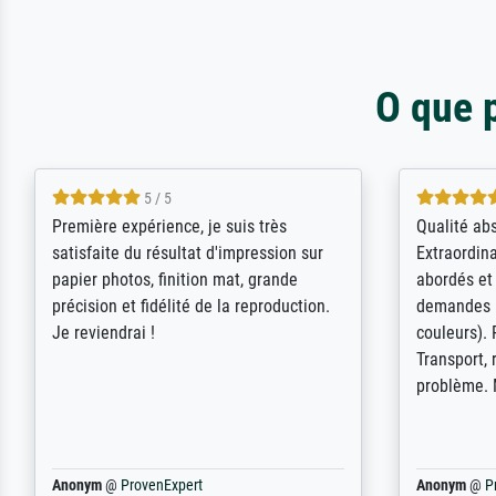
O que 
4.5 / 5
ik beoordeel Meisterdrucke zeer
Wow....ich 
positief. Door de 69505 beschikbare
erstaunt. 
kunstenaars scrollen is echter
Erwartunge
onbegonnen werk (na stoppen begint
der Ablauf
het weer van voor af aan). Als er naar
Komplimen
een bepaalde kunstenaar gevraagd
wordt krijg je ook een aantal werken van
andere wat het onoverzichtelijk maakt
(bvb zoek Ros = ook Rops, Rose etc).
Waarom duidt u ...
philip
@
ProvenExpert
Anonym
@
P