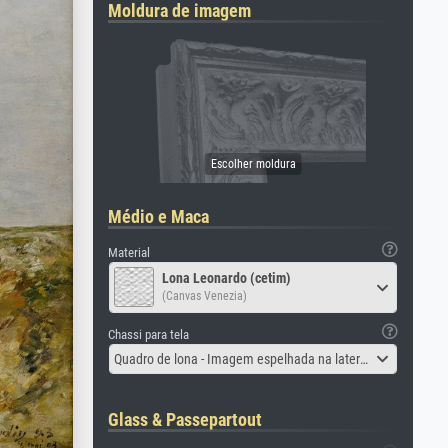
Moldura de imagem
Médio e Maca
Material
Lona Leonardo (cetim)
(Canvas Venezia)
Chassi para tela
Quadro de lona - Imagem espelhada na lateral
Glass & Passepartout