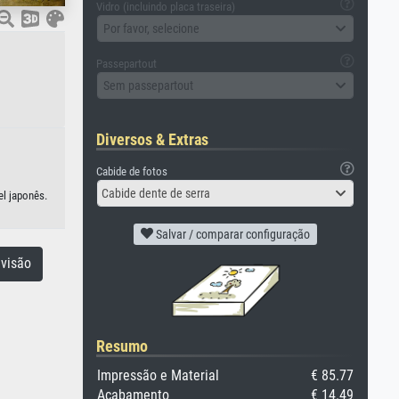
Vidro (incluindo placa traseira)
Por favor, selecione
Passepartout
Sem passepartout
Diversos & Extras
Cabide de fotos
Cabide dente de serra
el japonês.
Salvar / comparar configuração
visão
Resumo
Impressão e Material
€ 85.77
Acabamento
€ 14.49