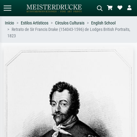
Início
Estilos Artísticos
Círculos Culturais
English School
Retrato de Sir Francis Drake (154043-1596) de Lodges British Portraits,
Pesquisa padrão
Pesquisa de imagens IA
1823
Pesquise por artista, título ou estilo –
Descreva a cena – ex: prado verde,
ex: Monet, Noite Estrelada,
abstrato com muito vermelho, pintura
impressionismo, onda de Hokusai, nu.
a óleo escura, nu em pé ao lado de
uma árvore.