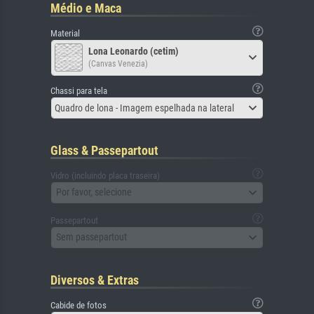
Médio e Maca
Material
Lona Leonardo (cetim)
(Canvas Venezia)
Chassi para tela
Quadro de lona - Imagem espelhada na lateral
Glass & Passepartout
Vidro (incluindo placa traseira)
Por favor, selecione
Passepartout
Sem passepartout
Diversos & Extras
Cabide de fotos