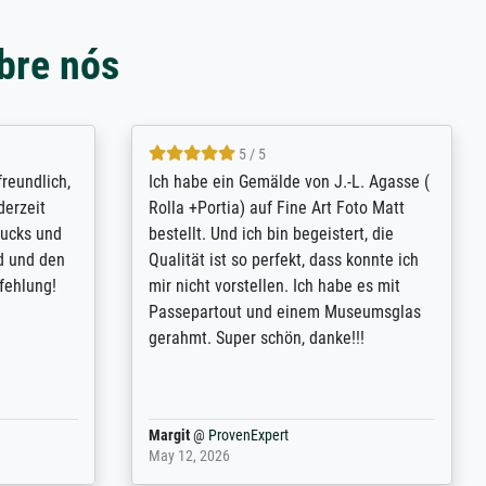
bre nós
4.8 / 5
tomer
Qualité absolument irréprochable.
inting is
Extraordinaire diversité des thèmes
inguish
abordés et personnalisation des
 my go-to
demandes (recadrage, réajustement des
m now on -
couleurs). Relation clientèle parfaite.
xcellent -
Transport, réception sans aucun
 the work
problème. Merci à toute l'équipe ! Hervé
port
Anonym
@
ProvenExpert
March 31, 2025