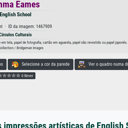
mma Eames
English School
nt · ID da imagem: 1467909
Círculos Culturais
m tela, papel de fotografia, cartão em aguarela, papel não revestido ou papel japonês.
Collection / Bridgeman Images
os
Selecione a cor da parede
Ver o quadro numa di
0 Rever
 impressões artísticas de English