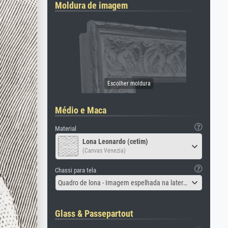
Moldura de imagem
Médio e Maca
Material
Lona Leonardo (cetim)
(Canvas Venezia)
Chassi para tela
Quadro de lona - Imagem espelhada na lateral
Glass & Passepartout