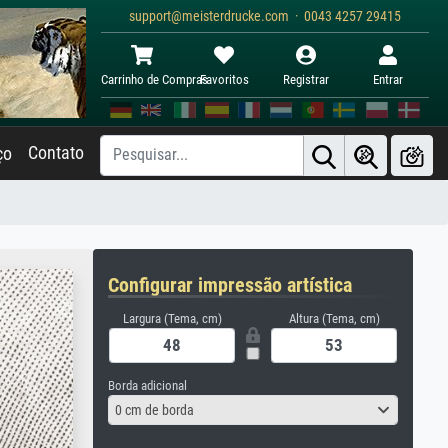
support@meisterdrucke.com · 0043 4257 29415
Carrinho de Compras
Favoritos
Registrar
Entrar
Contato
ço
Configurar impressão artística
Largura (Tema, cm)
Altura (Tema, cm)
Borda adicional
0 cm de borda