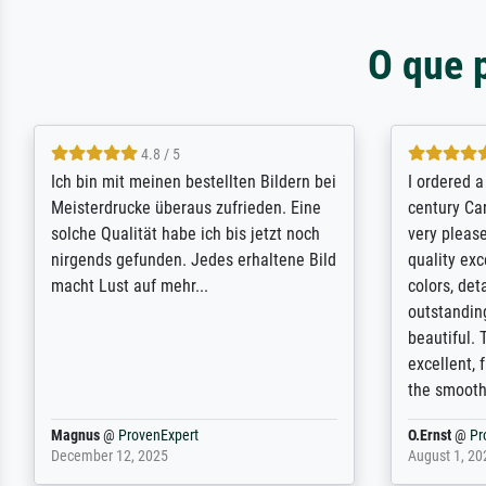
O que 
5 / 5
Rundum positive Erfahrung. Die
The team a
Ausführung des Auftrags hat eine Weile
meet its c
gedauert, die angekündigte Lieferzeit
expert adv
wurde aber letztlich sogar etwas
results for
unterschritten. Die Qualität des Papiers
client. Th
und des Drucks (Farben, Details usw.) ist
repertoire 
nicht nur gut, sondern hervorragend.
will provid
Selbst ein Druck ist damit ein Kunstwerk
regards to 
im eigenen Sinne. Definitiv den Pre...
repertoire
Dr.
@
ProvenExpert
Anonym
@
P
February 3, 2026
April 22, 202