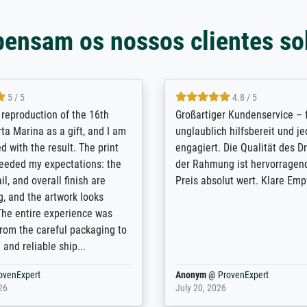
pensam os nossos clientes so
5 / 5
5 / 5
t Meisterdrucke strives to
Outstanding quality and cus
lients demands, and provides
support. - the quality of the pr
ice on how to obtain the best
excellent and difficult to dist
 the prints requested by the
from the real thing; it will be
e company has a vast
for high-quality art prints fro
of prints to choose from, and
the quality of the framing is e
e excellent service also with
the customisation options for
prints which are not in that
are broad - the customer sup
. Highly recommended!
colleagues are truly super...
rovenExpert
Anonym
@
ProvenExpert
6
January 12, 2026