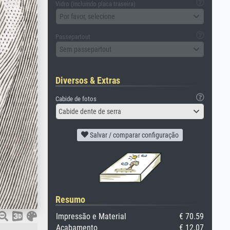
Vidro (incluindo placa traseira)
Por favor, selecione
Passepartout
Sem passepartout
Diversos & Extras
Cabide de fotos
Cabide dente de serra
Salvar / comparar configuração
Resumo
Impressão e Material
€ 70.59
Acabamento
€ 12.07