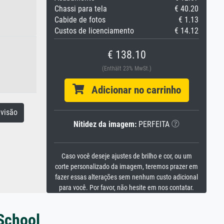
Chassi para tela
€ 40.20
Cabide de fotos
€ 1.13
Custos de licenciamento
€ 14.12
€ 138.10
(Enthält 23% MwSt.)
Adicionar no carrinho
visão
Nitidez da imagem:
PERFEITA
Caso você deseje ajustes de brilho e cor, ou um
corte personalizado da imagem, teremos prazer em
fazer essas alterações sem nenhum custo adicional
para você. Por favor, não hesite em nos contatar.
 School