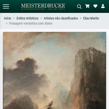
Início
Estilos Artísticos
Artistas não classificados
Elias Martin
Paisagem romântica com abeto
Pesquisa padrão
Pesquisa de imagens IA
Pesquise por artista, título ou estilo –
Descreva a cena – ex: prado verde,
ex: Monet, Noite Estrelada,
abstrato com muito vermelho, pintura
impressionismo, onda de Hokusai, nu.
a óleo escura, nu em pé ao lado de
uma árvore.