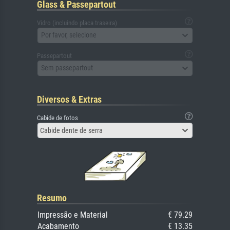
Glass & Passepartout
Vidro (incluindo placa traseira)
Por favor, selecione
Passepartout
Sem passepartout
Diversos & Extras
Cabide de fotos
Cabide dente de serra
Resumo
Impressão e Material
€ 79.29
Acabamento
€ 13.35