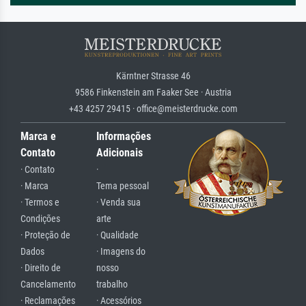
Kärntner Strasse 46
9586 Finkenstein am Faaker See · Austria
+43 4257 29415 · office@meisterdrucke.com
Marca e
Informações
Contato
Adicionais
· Contato
·
· Marca
Tema pessoal
· Termos e
· Venda sua
Condições
arte
· Proteção de
· Qualidade
Dados
· Imagens do
· Direito de
nosso
Cancelamento
trabalho
· Reclamações
· Acessórios