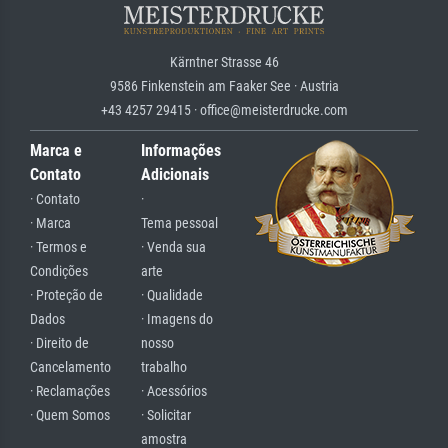
Kärntner Strasse 46
9586 Finkenstein am Faaker See · Austria
+43 4257 29415 · office@meisterdrucke.com
Marca e
Informações
Contato
Adicionais
· Contato
·
· Marca
Tema pessoal
· Termos e
· Venda sua
Condições
arte
· Proteção de
· Qualidade
Dados
· Imagens do
· Direito de
nosso
Cancelamento
trabalho
· Reclamações
· Acessórios
· Quem Somos
· Solicitar
amostra