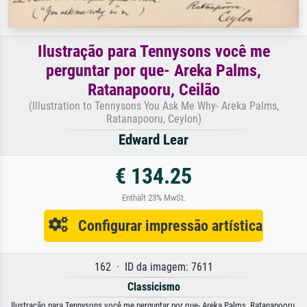
Ilustração para Tennysons você me
perguntar por que- Areka Palms,
Ratanapooru, Ceilão
(Illustration to Tennysons You Ask Me Why- Areka Palms,
Ratanapooru, Ceylon)
Edward Lear
€ 134.25
Enthält 23% MwSt.
Configurar impressão artística
162 · ID da imagem: 7611
Classicismo
Ilustração para Tennysons você me perguntar por que- Areka Palms, Ratanapooru,