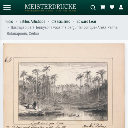
Início
Estilos Artísticos
Classicismo
Edward Lear
Ilustração para Tennysons você me perguntar por que- Areka Palms,
Pesquisa padrão
Pesquisa de imagens IA
Ratanapooru, Ceilão
Pesquise por artista, título ou estilo –
Descreva a cena – ex: prado verde,
ex: Monet, Noite Estrelada,
abstrato com muito vermelho, pintura
impressionismo, onda de Hokusai, nu.
a óleo escura, nu em pé ao lado de
uma árvore.