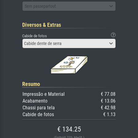
Sem passepartout
Diversos & Extras
Cabide de fotos
Cabide dente de serra
Resumo
Impressão e Material
€ 77.08
Acabamento
€ 13.06
Chassi para tela
€ 42.98
Cabide de fotos
€ 1.13
€ 134.25
(Enthält 23% MwSt.)