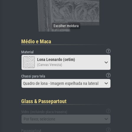
Médio e Maca
Material
Lona Leonardo (cetim)
(Canvas Venezia)
Chassi para tela
Quadro de lona - Imagem espelhada na lateral
Glass & Passepartout
Vidro (incluindo placa traseira)
Por favor, selecione
Passepartout