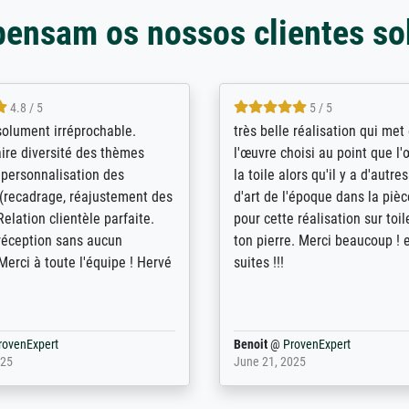
pensam os nossos clientes so
5 / 5
4 / 5
bin sehr über die Qualität
De levering door Bpost was a
Diese Drucke haben all´meine
desastreus. De gemelde lever
n übertroffen. Desgleichen
sloeg nergens op. Er werd nie
 der Bestellung. Grosses
aangebeld en niet geleverd o
t.
voorziene dag. Er werd ook g
duidelijke informatie gegeve
er dan met het pakket ging g
Bpost absoluut te mijden
rovenExpert
Anonym
@
ProvenExpert
5
December 12, 2025