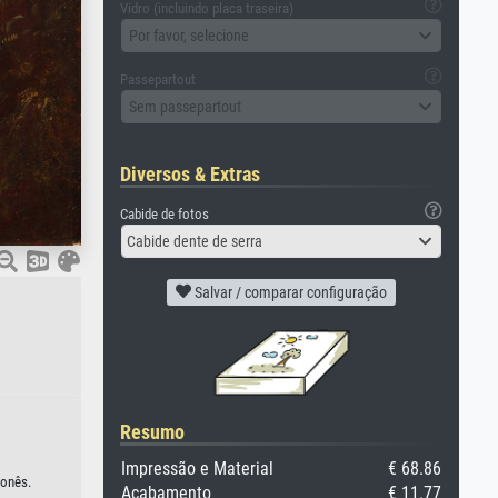
Vidro (incluindo placa traseira)
Por favor, selecione
Passepartout
Sem passepartout
Diversos & Extras
Cabide de fotos
Cabide dente de serra
Salvar / comparar configuração
Resumo
Impressão e Material
€ 68.86
ponês.
Acabamento
€ 11.77