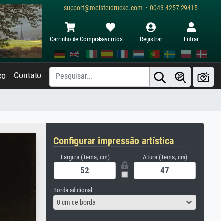
support@meisterdrucke.com · 0043 4257 29415
Carrinho de Compras
Favoritos
Registrar
Entrar
Contato
ço
Configurar impressão artística
Largura (Tema, cm)
Altura (Tema, cm)
Borda adicional
0 cm de borda