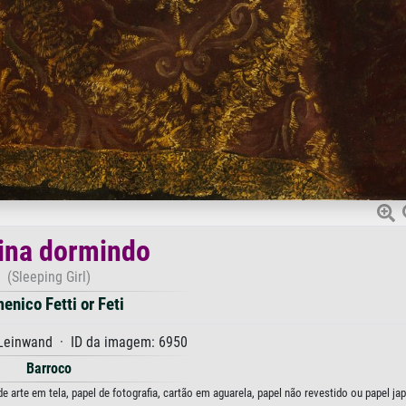
ina dormindo
(Sleeping Girl)
enico Fetti or Feti
 Leinwand · ID da imagem: 6950
Barroco
arte em tela, papel de fotografia, cartão em aguarela, papel não revestido ou papel ja