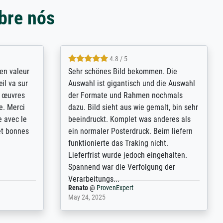
bre nós
4.8 / 5
bsoluut
So, I ordered a large print of The
ingstijd
Annunciation by Fra Angelico from a
t
very large and popular American
p de
"art/poster" site advertising giclee print
een
quality. The quality for a large print was
n over wat
atrocious. They refunded me when I sent
ebeuren.
pictures of the blurry print vs. a
Wikipedia commons representation.
They stated they couldn't do ...
Anonym
@
ProvenExpert
December 4, 2025