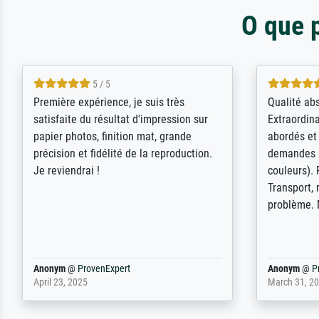
O que 
4.5 / 5
ik beoordeel Meisterdrucke zeer
Wow....ich 
positief. Door de 69505 beschikbare
erstaunt. 
kunstenaars scrollen is echter
Erwartunge
onbegonnen werk (na stoppen begint
der Ablauf
het weer van voor af aan). Als er naar
Komplimen
een bepaalde kunstenaar gevraagd
wordt krijg je ook een aantal werken van
andere wat het onoverzichtelijk maakt
(bvb zoek Ros = ook Rops, Rose etc).
Waarom duidt u ...
philip
@
ProvenExpert
Anonym
@
P
September 23, 2025
April 20, 202