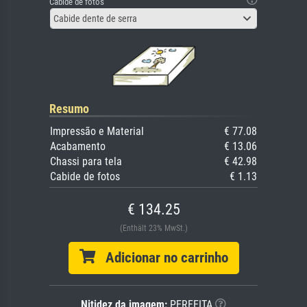
Cabide de fotos
Cabide dente de serra
Resumo
Impressão e Material
€ 77.08
Acabamento
€ 13.06
Chassi para tela
€ 42.98
Cabide de fotos
€ 1.13
€ 134.25
(Enthält 23% MwSt.)
Adicionar no carrinho
Nitidez da imagem:
PERFEITA