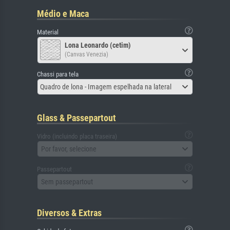
Médio e Maca
Material
Lona Leonardo (cetim)
(Canvas Venezia)
Chassi para tela
Quadro de lona - Imagem espelhada na lateral
Glass & Passepartout
Vidro (incluindo placa traseira)
Por favor, selecione
Passepartout
Sem passepartout
Diversos & Extras