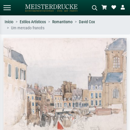
Início
Estilos Artísticos
Romantismo
David Cox
Um mercado francês
Pesquisa padrão
Pesquisa de imagens IA
Pesquise por artista, título ou estilo –
Descreva a cena – ex: prado verde,
ex: Monet, Noite Estrelada,
abstrato com muito vermelho, pintura
impressionismo, onda de Hokusai, nu.
a óleo escura, nu em pé ao lado de
uma árvore.