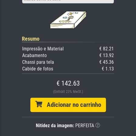
Resumo
Impressão e Material
€ 82.21
Acabamento
€ 13.92
Chassi para tela
€ 45.36
Cabide de fotos
€ 1.13
€ 142.63
(Enthält 23% MwSt.)
Adicionar no carrinho
Nitidez da imagem:
PERFEITA