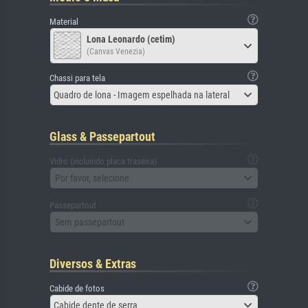
Material
Lona Leonardo (cetim)
(Canvas Venezia)
Chassi para tela
Quadro de lona - Imagem espelhada na lateral
Glass & Passepartout
Vidro (incluindo placa traseira)
Por favor, selecione
Passepartout
Sem passepartout
Diversos & Extras
Cabide de fotos
Cabide dente de serra