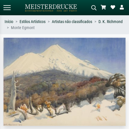
Início
Estilos Artísticos
Artistas não classificados
D. K. Richmond
Monte Egmont
Pesquisa padrão
Pesquisa de imagens IA
Pesquise por artista, título ou estilo –
Descreva a cena – ex: prado verde,
ex: Monet, Noite Estrelada,
abstrato com muito vermelho, pintura
impressionismo, onda de Hokusai, nu.
a óleo escura, nu em pé ao lado de
uma árvore.