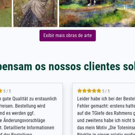
Exibir mais obras de arte
pensam os nossos clientes so
5 / 5
5 / 5
/ Highly recommended. The
The team at Meisterdrucke st
 ordering and payment process
meet its clients demands, an
shipping was efficient and
expert advice on how to obtai
self exceeds expectations. I
results for the prints request
n the UK and found the site
client. The company has a va
or a specific print - I am very
repertoire of prints to choose