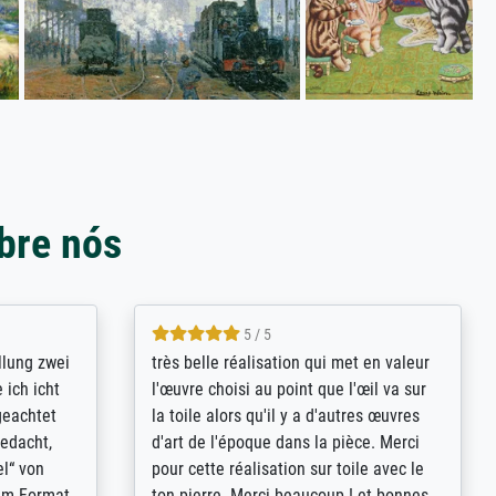
bre nós
5 / 5
rives to
eine große Auswahl an Bildern und
d provides
deren Reproduktionsmöglichkeiten;
n the best
wurde sehr gut durch die einzelnen
ed by the
Bestellkriterien geführt, verständliche
st
Erklärungen, z.B. mit Bilddarstellungen,
 from, and
werde auf jeden Fall meine guten