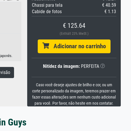
Chassi para tela
€ 40.59
Cabide de fotos
€ 1.13
€ 125.64
(Enthält 23% MwSt.)
Adicionar no carrinho
 japonês.
Nitidez da imagem:
PERFEITA
visão
Caso você deseje ajustes de brilho e cor, ou um
corte personalizado da imagem, teremos prazer em
fazer essas alterações sem nenhum custo adicional
para você. Por favor, não hesite em nos contatar.
in Guys