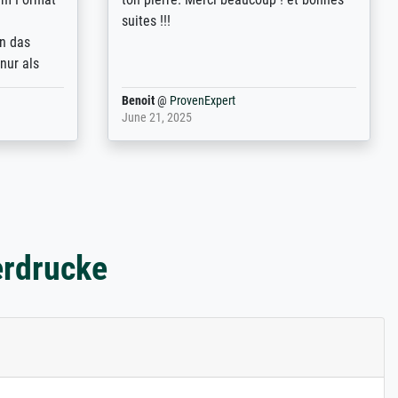
 also with
Erfahrungen weitergeben.
t in that
ded!
Anonym
@
ProvenExpert
May 13, 2026
erdrucke