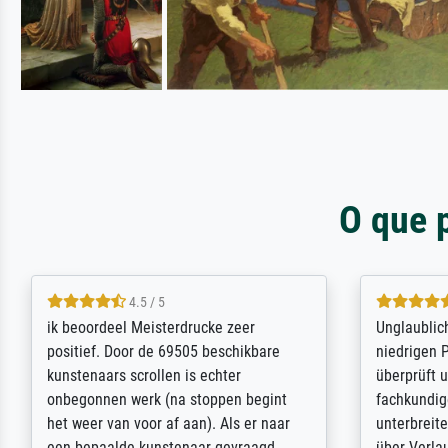
O que 
5 / 5
Die Zufriedenheit ist auch nicht dadurch
Excellent 
getrübt, dass das Bild entgegen einer
selection,
angegebenen Lieferanschrift (sollte
were easy, 
eine Überraschung für die normannische
the item it
Ehefrau sein zum Hochzeits- gleichzeitig
am based i
auch Geburtstag sein) doch nach zu
searching f