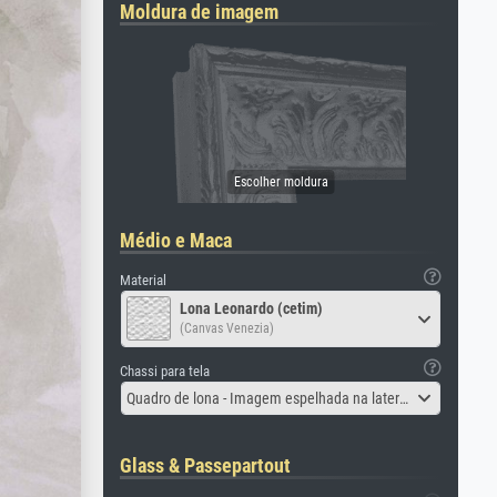
Moldura de imagem
Médio e Maca
Material
Lona Leonardo (cetim)
(Canvas Venezia)
Chassi para tela
Quadro de lona - Imagem espelhada na lateral
Glass & Passepartout