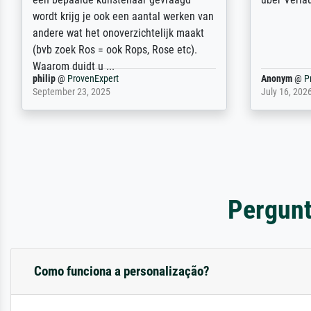
Hause zugestellt wurde.
impressed 
quality.
Jürgen
@
ProvenExpert
SJL
@
Prove
April 22, 2026
December 2,
Pergunt
Como funciona a personalização?