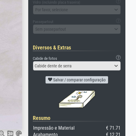
Vidro (incluindo placa traseira)
Por favor, selecione
Passepartout
Sem passepartout
Diversos & Extras
Cabide de fotos
Cabide dente de serra
Salvar / comparar configuração
Resumo
Impressão e Material
€ 71.71
Acabamento
€ 12.21