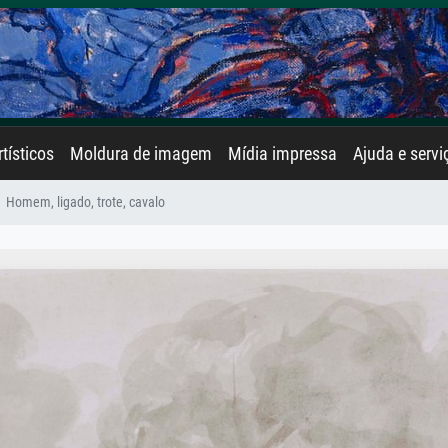
rtísticos
Moldura de imagem
Mídia impressa
Ajuda e servi
Homem, ligado, trote, cavalo