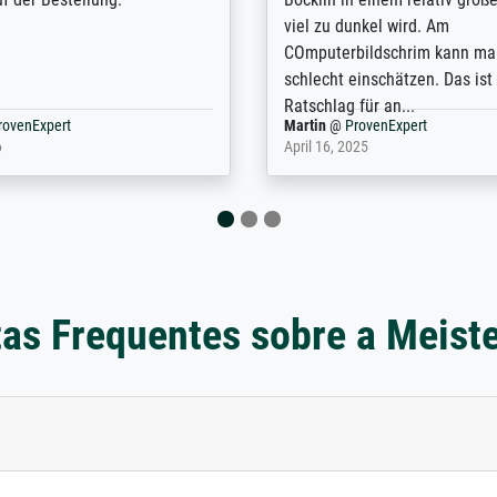
with the service and the
will provide excellent service
regards to prints which are no
repertoire. Highly recommen
nExpert
Anonym
@
ProvenExpert
 2025
April 22, 2026
as Frequentes sobre a Meist