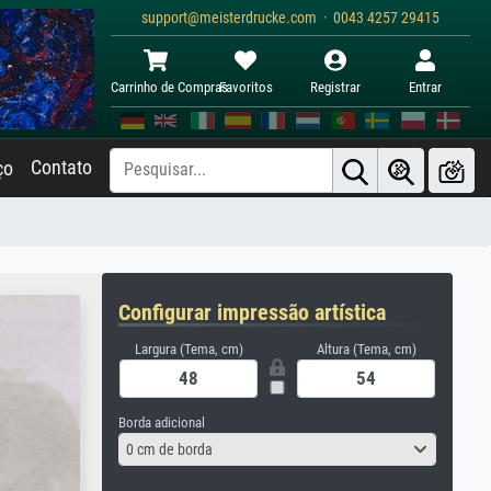
support@meisterdrucke.com · 0043 4257 29415
Carrinho de Compras
Favoritos
Registrar
Entrar
Contato
ço
Configurar impressão artística
Largura (Tema, cm)
Altura (Tema, cm)
Borda adicional
0 cm de borda