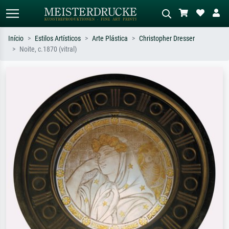
Início
Estilos Artísticos
Arte Plástica
Christopher Dresser
Noite, c.1870 (vitral)
Pesquisa padrão
Pesquisa de imagens IA
Pesquise por artista, título ou estilo –
Descreva a cena – ex: prado verde,
ex: Monet, Noite Estrelada,
abstrato com muito vermelho, pintura
impressionismo, onda de Hokusai, nu.
a óleo escura, nu em pé ao lado de
uma árvore.