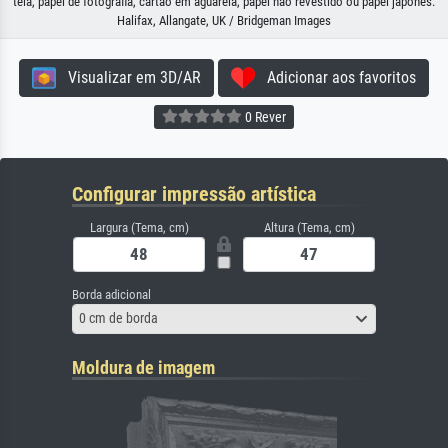
tela, papel de fotografia, cartão em aguarela, papel não revestido ou papel japonês.
Halifax, Allangate, UK / Bridgeman Images
Visualizar em 3D/AR
Adicionar aos favoritos
0 Rever
Configurar impressão artística
Largura (Tema, cm)
Altura (Tema, cm)
Borda adicional
0 cm de borda
Moldura de imagem