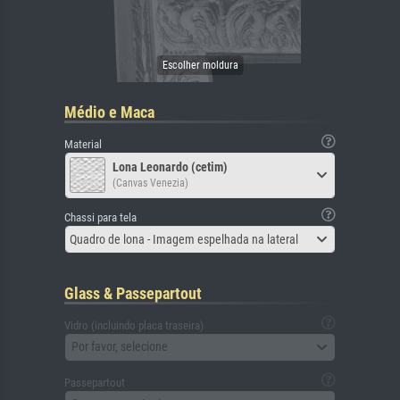
Médio e Maca
Material
Lona Leonardo (cetim)
(Canvas Venezia)
Chassi para tela
Quadro de lona - Imagem espelhada na lateral
Glass & Passepartout
Vidro (incluindo placa traseira)
Por favor, selecione
Passepartout