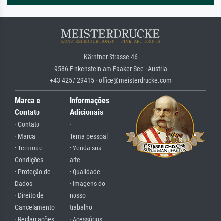
Kärntner Strasse 46
9586 Finkenstein am Faaker See · Austria
+43 4257 29415 · office@meisterdrucke.com
Marca e
Informações
Contato
Adicionais
· Contato
·
· Marca
Tema pessoal
· Termos e
· Venda sua
Condições
arte
· Proteção de
· Qualidade
Dados
· Imagens do
· Direito de
nosso
Cancelamento
trabalho
· Reclamações
· Acessórios