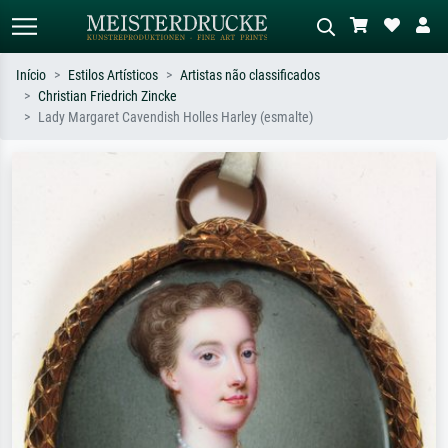
Início
Estilos Artísticos
Artistas não classificados
Christian Friedrich Zincke
Pesquisa padrão
Pesquisa de imagens IA
Lady Margaret Cavendish Holles Harley (esmalte)
Pesquise por artista, título ou estilo –
Descreva a cena – ex: prado verde,
ex: Monet, Noite Estrelada,
abstrato com muito vermelho, pintura
impressionismo, onda de Hokusai, nu.
a óleo escura, nu em pé ao lado de
uma árvore.