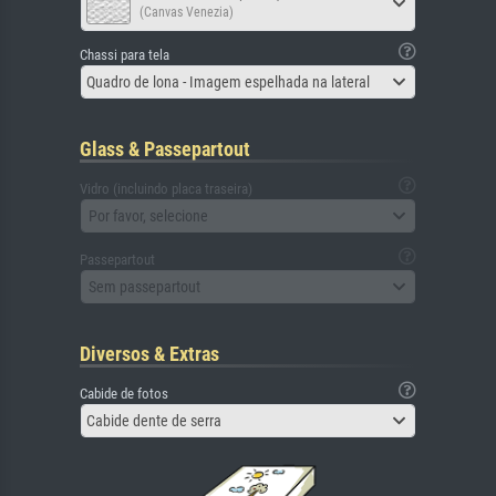
(Canvas Venezia)
Chassi para tela
Quadro de lona - Imagem espelhada na lateral
Glass & Passepartout
Vidro (incluindo placa traseira)
Por favor, selecione
Passepartout
Sem passepartout
Diversos & Extras
Cabide de fotos
Cabide dente de serra