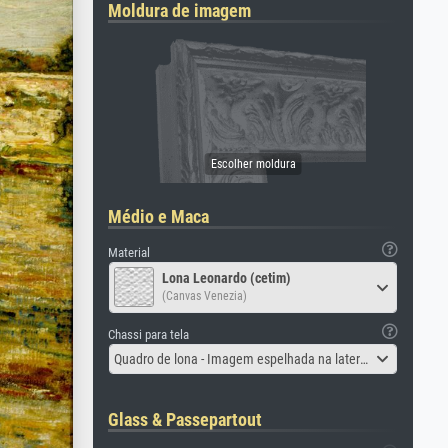
Moldura de imagem
Médio e Maca
Material
Lona Leonardo (cetim)
(Canvas Venezia)
Chassi para tela
Quadro de lona - Imagem espelhada na lateral
Glass & Passepartout