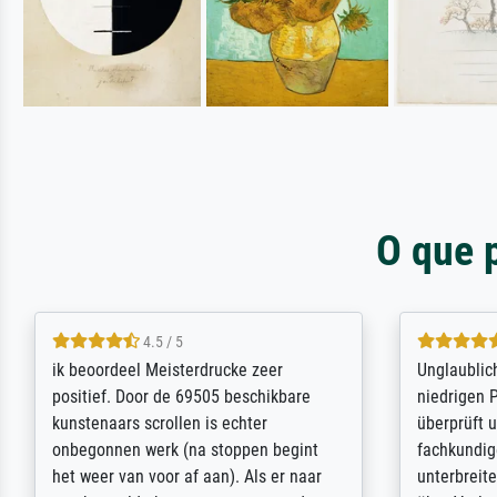
O que 
5 / 5
Die Zufriedenheit ist auch nicht dadurch
Excellent 
getrübt, dass das Bild entgegen einer
selection,
angegebenen Lieferanschrift (sollte
were easy, 
eine Überraschung für die normannische
the item it
Ehefrau sein zum Hochzeits- gleichzeitig
am based i