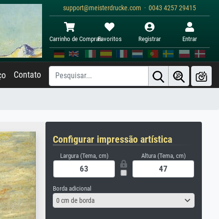
support@meisterdrucke.com · 0043 4257 29415
Carrinho de Compras
Favoritos
Registrar
Entrar
Contato
ço
Configurar impressão artística
Largura (Tema, cm)
Altura (Tema, cm)
Borda adicional
0 cm de borda