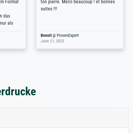
 from, and
werde auf jeden Fall meine guten
 also with
Erfahrungen weitergeben.
t in that
ded!
Anonym
@
ProvenExpert
May 13, 2026
erdrucke