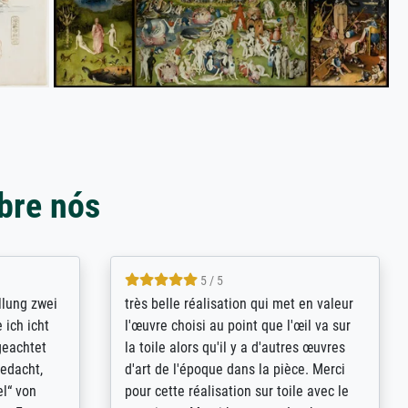
bre nós
5 / 5
rives to
eine große Auswahl an Bildern und
d provides
deren Reproduktionsmöglichkeiten;
n the best
wurde sehr gut durch die einzelnen
ed by the
Bestellkriterien geführt, verständliche
st
Erklärungen, z.B. mit Bilddarstellungen,