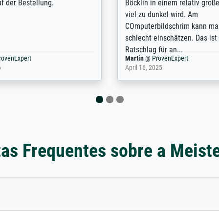
or a specific print - I am very
repertoire of prints to choose
with the service and the
will provide excellent service
regards to prints which are no
repertoire. Highly recommen
nExpert
Anonym
@
ProvenExpert
 2025
April 22, 2026
as Frequentes sobre a Meist