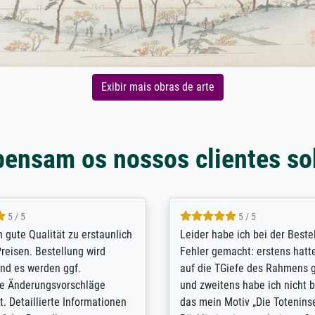
Exibir mais obras de arte
pensam os nossos clientes so
5 / 5
5 / 5
/ Highly recommended. The
The team at Meisterdrucke st
 ordering and payment process
meet its clients demands, an
shipping was efficient and
expert advice on how to obtai
self exceeds expectations. I
results for the prints request
n the UK and found the site
client. The company has a va