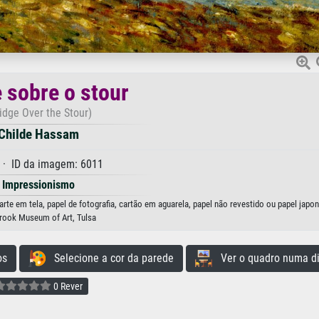
 sobre o stour
idge Over the Stour)
Childe Hassam
· ID da imagem: 6011
Impressionismo
te em tela, papel de fotografia, cartão em aguarela, papel não revestido ou papel japon
brook Museum of Art, Tulsa
os
Selecione a cor da parede
Ver o quadro numa di
0 Rever