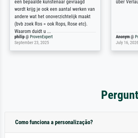
auch Geburtstag sein) doch nach zu
searching f
Hause zugestellt wurde.
impressed 
quality.
Jürgen
@
ProvenExpert
SJL
@
Prove
April 22, 2026
December 2,
Pergunt
Como funciona a personalização?