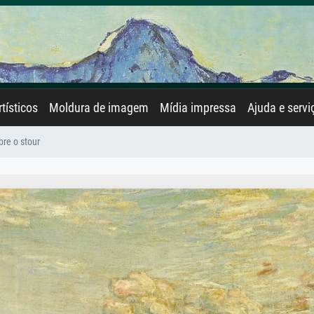
rtísticos
Moldura de imagem
Mídia impressa
Ajuda e servi
bre o stour