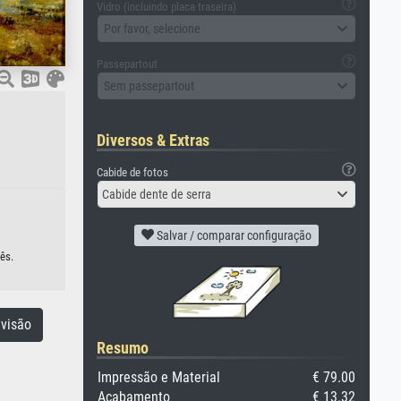
Vidro (incluindo placa traseira)
Por favor, selecione
Passepartout
Sem passepartout
Diversos & Extras
Cabide de fotos
Cabide dente de serra
Salvar / comparar configuração
ês.
visão
Resumo
Impressão e Material
€ 79.00
Acabamento
€ 13.32