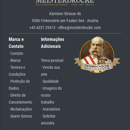
Kärntner Strasse 46
9586 Finkenstein am Faaker See · Austria
+43 4257 29415 · office@meisterdrucke.com
Marca e
Informações
Contato
Adicionais
· Contato
·
· Marca
Tema pessoal
· Termos e
· Venda sua
Condições
arte
· Proteção de
· Qualidade
Dados
· Imagens do
· Direito de
nosso
Cancelamento
trabalho
· Reclamações
· Acessórios
· Quem Somos
· Solicitar
amostra