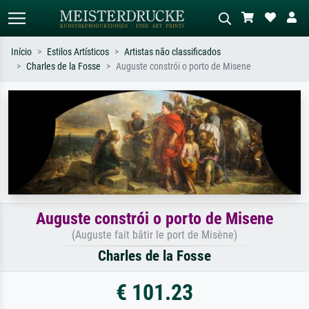
Início
Estilos Artísticos
Artistas não classificados
Charles de la Fosse
Auguste constrói o porto de Misene
Pesquisa padrão
Pesquisa de imagens IA
Pesquise por artista, título ou estilo –
Descreva a cena – ex: prado verde,
ex: Monet, Noite Estrelada,
abstrato com muito vermelho, pintura
impressionismo, onda de Hokusai, nu.
a óleo escura, nu em pé ao lado de
uma árvore.
Auguste constrói o porto de Misene
(Auguste fait bâtir le port de Misène)
Charles de la Fosse
€ 101.23