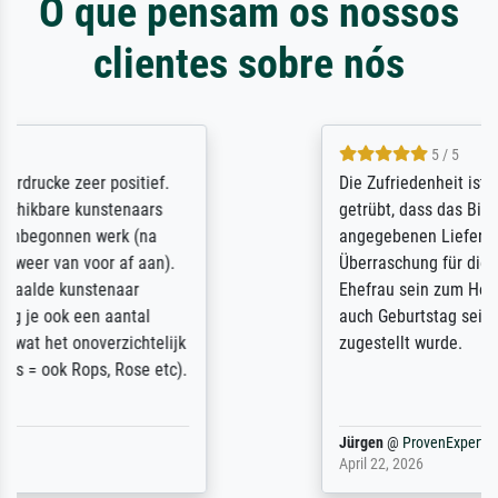
O que pensam os nossos
clientes sobre nós
5 / 5
Die Zufriedenheit ist auch nicht dadurch
getrübt, dass das Bild entgegen einer
angegebenen Lieferanschrift (sollte eine
Überraschung für die normannische
Ehefrau sein zum Hochzeits- gleichzeitig
auch Geburtstag sein) doch nach zu Hause
zugestellt wurde.
Jürgen
@
ProvenExpert
April 22, 2026