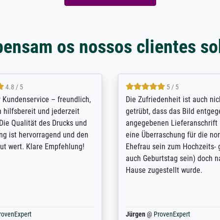
pensam os nossos clientes so
5 / 5
4.8 / 5
innerungsbuch mit der
Hervorragende Qualität. Man 
eines Großvaters aus dem 1.
vieles anpassen lassen, wie z
enötigte ich ein
Randentfernung, Farbe, Hellig
lles Bild. Das habe ich bei
Kontrast und Weiteres. Sehr 
nden. Bei der Auswahl der
Kontaktperson per Mail. Das B
-Qualität wurde ich sehr gut
Kunstdruck) wurde sehr gut ve
 beraten. Der Versand mit
sehr starke Papprolle mit Pla
ppe war perfekt. Ich bin sehr
und innen mit Papierknüllern 
und empfehle Sie gerne
Zwischenräumen gefüllt. Einzig
en ...
ovenExpert
Anonym
@
ProvenExpert