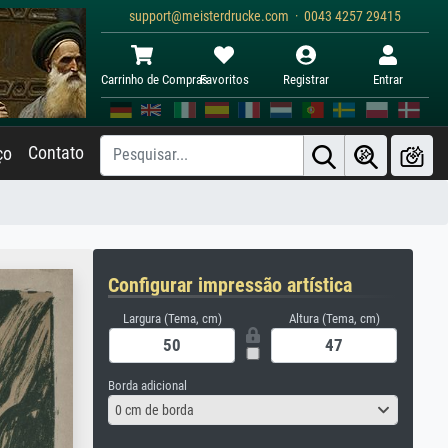
support@meisterdrucke.com · 0043 4257 29415
Carrinho de Compras
Favoritos
Registrar
Entrar
Contato
ço
Configurar impressão artística
Largura (Tema, cm)
Altura (Tema, cm)
Borda adicional
0 cm de borda