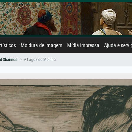
rtísticos
Moldura de imagem
Mídia impressa
Ajuda e servi
od Shannon
A Lagoa do Moinho