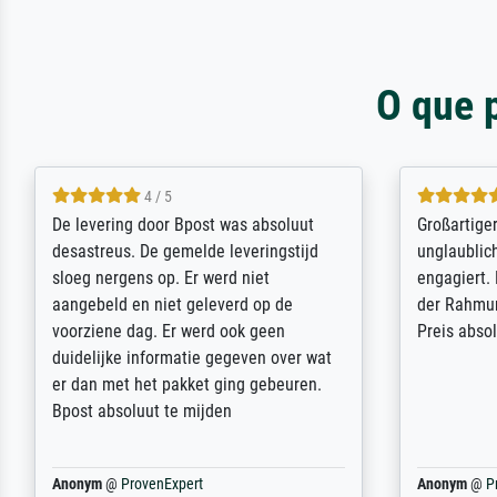
O que 
5 / 5
Sehr gute Qualität des Leinwanddrucks
Für ein Er
und des Rahmens! Unser Bild wurde
Feldpost m
sehr sorgfältig und sicher verpackt, so
Weltkrieg b
dass es unbeschadet bei uns ankam. Es
ausdrucksvo
wird nicht unser letzter Meisterdruck
Ihnen gefu
sein. Vielen Dank!
Fotopapier
am Telefon
stabiler Pa
zufrieden 
weiter. Viel
Reinhold,
@
ProvenExpert
Margot
@
Pr