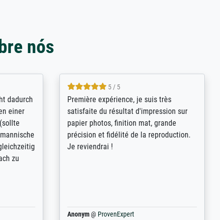
bre nós
4.8 / 5
kann sich
Qualité absolument irréprochable.
.B.:
Extraordinaire diversité des thèmes
keit,
abordés et personnalisation des
freundliche
demandes (recadrage, réajustement des
ild (ein
couleurs). Relation clientèle parfaite.
rpackt -
Transport, réception sans aucun
stikdeckeln
problème. Merci à toute l'équipe ! Hervé
in den
 der P...
Anonym
@
ProvenExpert