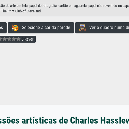
de arte em tela, papel de fotografia, cartão em aguarela, papel não revestido ou pape
f The Print Club of Cleveland
os
Selecione a cor da parede
Ver o quadro numa di
0 Rever
ssões artísticas de Charles Hassl