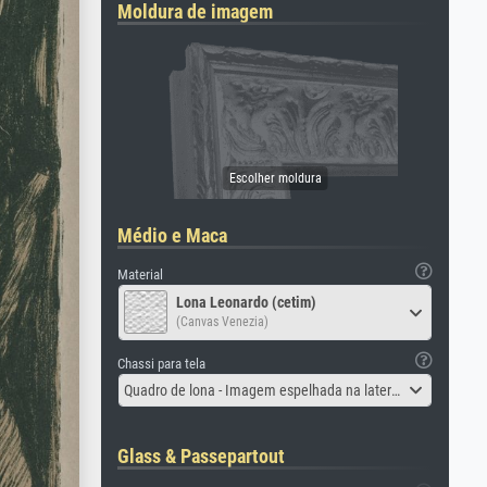
Moldura de imagem
Médio e Maca
Material
Lona Leonardo (cetim)
(Canvas Venezia)
Chassi para tela
Quadro de lona - Imagem espelhada na lateral
Glass & Passepartout