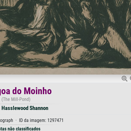
goa do Moinho
(The Mill-Pond)
s Hasslewood Shannon
thograph · ID da imagem: 1297471
stas não classificados