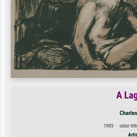
A La
Charle
1905 · color li
Arti