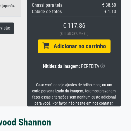
Chassi para tela
€ 38.60
l japonês.
Cabide de fotos
€ 1.13
€ 117.86
visão
(Enthält 23% MwSt.)
Adicionar no carrinho
Nitidez da imagem:
PERFEITA
Caso você deseje ajustes de brilho e cor, ou um
corte personalizado da imagem, teremos prazer em
fazer essas alterações sem nenhum custo adicional
para você. Por favor, não hesite em nos contatar.
ewood Shannon