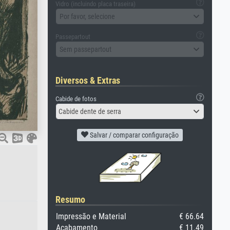
Vidro (incluindo placa traseira)
Por favor, selecione
Passepartout
Sem passepartout
Diversos & Extras
Cabide de fotos
Cabide dente de serra
Salvar / comparar configuração
Resumo
Impressão e Material
€ 66.64
Acabamento
€ 11.49