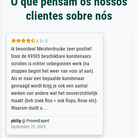
O que pensam os nossos
clientes sobre nós
5 / 5
Die Zufriedenheit ist auch nicht dadurch
getrübt, dass das Bild entgegen einer
angegebenen Lieferanschrift (sollte eine
Überraschung für die normannische
Ehefrau sein zum Hochzeits- gleichzeitig
auch Geburtstag sein) doch nach zu Hause
zugestellt wurde.
Jürgen
@
ProvenExpert
April 22, 2026