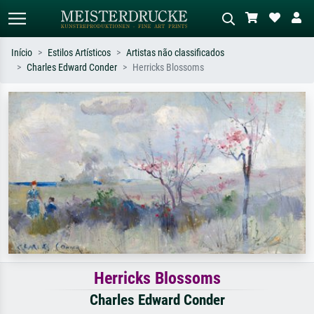
Início
Estilos Artísticos
Artistas não classificados
Charles Edward Conder
Herricks Blossoms
Pesquisa padrão
Pesquisa de imagens IA
Pesquise por artista, título ou estilo –
Descreva a cena – ex: prado verde,
ex: Monet, Noite Estrelada,
abstrato com muito vermelho, pintura
impressionismo, onda de Hokusai, nu.
a óleo escura, nu em pé ao lado de
uma árvore.
Herricks Blossoms
Charles Edward Conder