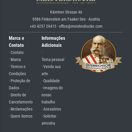
Kärntner Strasse 46
9586 Finkenstein am Faaker See · Austria
+43 4257 29415 · office@meisterdrucke.com
Marca e
Informações
Contato
Adicionais
· Contato
·
· Marca
Tema pessoal
· Termos e
· Venda sua
Condições
arte
· Proteção de
· Qualidade
Dados
· Imagens do
· Direito de
nosso
Cancelamento
trabalho
· Reclamações
· Acessórios
· Quem Somos
· Solicitar
amostra