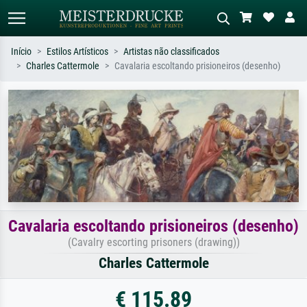
Início
Estilos Artísticos
Artistas não classificados
Charles Cattermole
Cavalaria escoltando prisioneiros (desenho)
Pesquisa padrão
Pesquisa de imagens IA
Pesquise por artista, título ou estilo –
Descreva a cena – ex: prado verde,
ex: Monet, Noite Estrelada,
abstrato com muito vermelho, pintura
impressionismo, onda de Hokusai, nu.
a óleo escura, nu em pé ao lado de
uma árvore.
Cavalaria escoltando prisioneiros (desenho)
(Cavalry escorting prisoners (drawing))
Charles Cattermole
€ 115.89