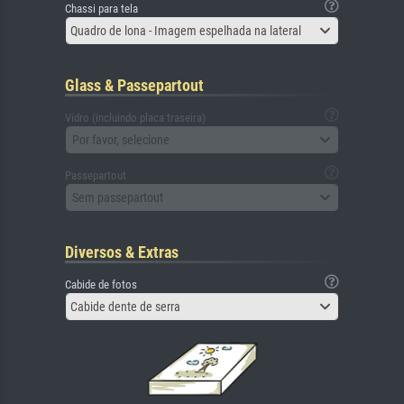
Chassi para tela
Quadro de lona - Imagem espelhada na lateral
Glass & Passepartout
Vidro (incluindo placa traseira)
Por favor, selecione
Passepartout
Sem passepartout
Diversos & Extras
Cabide de fotos
Cabide dente de serra