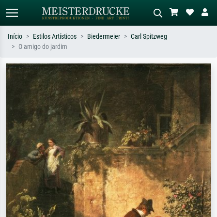
Início
Estilos Artísticos
Biedermeier
Carl Spitzweg
O amigo do jardim
Pesquisa padrão
Pesquisa de imagens IA
Pesquise por artista, título ou estilo –
Descreva a cena – ex: prado verde,
ex: Monet, Noite Estrelada,
abstrato com muito vermelho, pintura
impressionismo, onda de Hokusai, nu.
a óleo escura, nu em pé ao lado de
uma árvore.