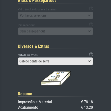
Glass & Passepartout
Vidro (incluindo placa traseira)
Por favor, selecione
Passepartout
Sem passepartout
Diversos & Extras
Cabide de fotos
Cabide dente de serra
Resumo
Impressão e Material
€ 78.18
Acabamento
€ 13.20