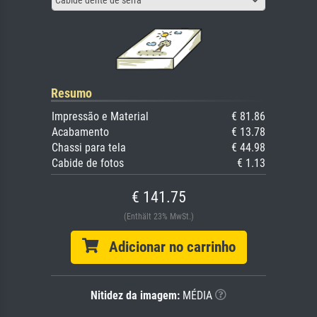
Resumo
Impressão e Material
€ 81.86
Acabamento
€ 13.78
Chassi para tela
€ 44.98
Cabide de fotos
€ 1.13
€ 141.75
(Enthält 23% MwSt.)
Adicionar no carrinho
Nitidez da imagem:
MÉDIA