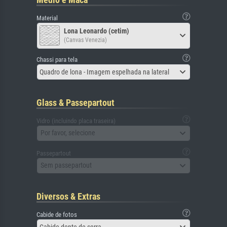
Material
Lona Leonardo (cetim)
(Canvas Venezia)
Chassi para tela
Quadro de lona - Imagem espelhada na lateral
Glass & Passepartout
Vidro (incluindo placa traseira)
Por favor, selecione
Passepartout
Sem passepartout
Diversos & Extras
Cabide de fotos
Cabide dente de serra