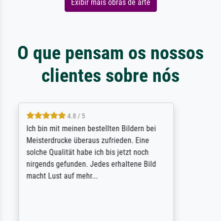
Exibir mais obras de arte
O que pensam os nossos
clientes sobre nós
5 / 5
Rundum positive Erfahrung. Die Ausführung
des Auftrags hat eine Weile gedauert, die
angekündigte Lieferzeit wurde aber
letztlich sogar etwas unterschritten. Die
Qualität des Papiers und des Drucks
(Farben, Details usw.) ist nicht nur gut,
sondern hervorragend. Selbst ein Druck ist
damit ein Kunstwerk im eigenen Sinne.