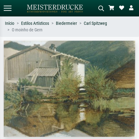
Início
Estilos Artísticos
Biedermeier
Carl Spitzweg
O moinho de Gern
Pesquisa padrão
Pesquisa de imagens IA
Pesquise por artista, título ou estilo –
Descreva a cena – ex: prado verde,
ex: Monet, Noite Estrelada,
abstrato com muito vermelho, pintura
impressionismo, onda de Hokusai, nu.
a óleo escura, nu em pé ao lado de
uma árvore.