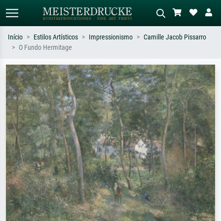
Início
Estilos Artísticos
Impressionismo
Camille Jacob Pissarro
O Fundo Hermitage
Pesquisa padrão
Pesquisa de imagens IA
Pesquise por artista, título ou estilo –
Descreva a cena – ex: prado verde,
ex: Monet, Noite Estrelada,
abstrato com muito vermelho, pintura
impressionismo, onda de Hokusai, nu.
a óleo escura, nu em pé ao lado de
uma árvore.