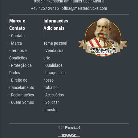
9586 Finkenstein am Faaker See · Austria
+43 4257 29415 · office@meisterdrucke.com
Marca e
Informações
Contato
Adicionais
· Contato
·
· Marca
Tema pessoal
· Termos e
· Venda sua
Condições
arte
· Proteção de
· Qualidade
Dados
· Imagens do
· Direito de
nosso
Cancelamento
trabalho
· Reclamações
· Acessórios
· Quem Somos
· Solicitar
amostra