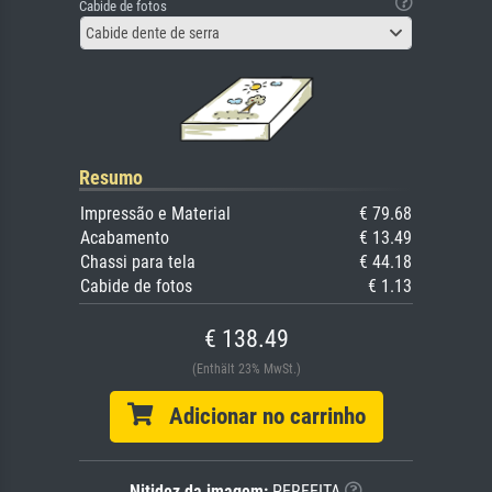
Cabide de fotos
Cabide dente de serra
Resumo
Impressão e Material
€ 79.68
Acabamento
€ 13.49
Chassi para tela
€ 44.18
Cabide de fotos
€ 1.13
€ 138.49
(Enthält 23% MwSt.)
Adicionar no carrinho
Nitidez da imagem:
PERFEITA