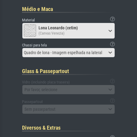
Médio e Maca
Material
Lona Leonardo (cetim)
(Canvas Venezia)
Chassi para tela
Quadro de lona - Imagem espelhada na lateral
Glass & Passepartout
Vidro (incluindo placa traseira)
Por favor, selecione
Passepartout
Sem passepartout
Diversos & Extras