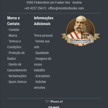
9586 Finkenstein am Faaker See · Austria
+43 4257 29415 · office@meisterdrucke.com
Marca e
Informações
Contato
Adicionais
· Contato
·
· Marca
Tema pessoal
· Termos e
· Venda sua
Condições
arte
· Proteção de
· Qualidade
Dados
· Imagens do
· Direito de
nosso
Cancelamento
trabalho
· Reclamações
· Acessórios
· Quem Somos
· Solicitar
amostra