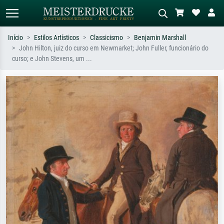
Início
Estilos Artísticos
Classicismo
Benjamin Marshall
John Hilton, juiz do curso em Newmarket; John Fuller, funcionário do
Pesquisa padrão
Pesquisa de imagens IA
curso; e John Stevens, um ...
Pesquise por artista, título ou estilo –
Descreva a cena – ex: prado verde,
ex: Monet, Noite Estrelada,
abstrato com muito vermelho, pintura
impressionismo, onda de Hokusai, nu.
a óleo escura, nu em pé ao lado de
uma árvore.