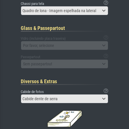
Chassi para tela
Quadro de lona - Imagem espelhada na lateral
Glass & Passepartout
Vidro (incluindo placa traseira)
Por favor, selecione
Passepartout
Sem passepartout
Diversos & Extras
Cabide de fotos
Cabide dente de serra