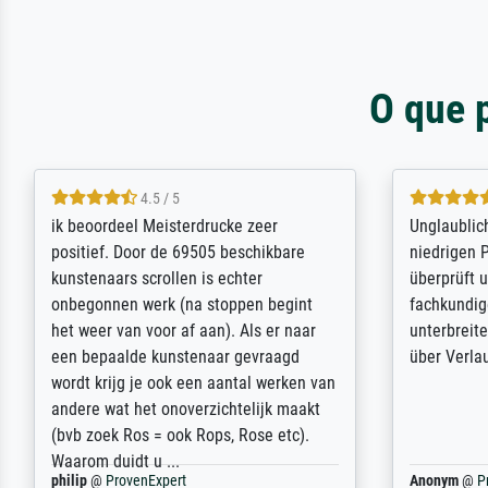
O que 
5 / 5
Die Zufriedenheit ist auch nicht dadurch
Excellent 
getrübt, dass das Bild entgegen einer
selection,
angegebenen Lieferanschrift (sollte
were easy, 
eine Überraschung für die normannische
the item it
Ehefrau sein zum Hochzeits- gleichzeitig
am based i
auch Geburtstag sein) doch nach zu
searching f
Hause zugestellt wurde.
impressed 
quality.
Jürgen
@
ProvenExpert
SJL
@
Prove