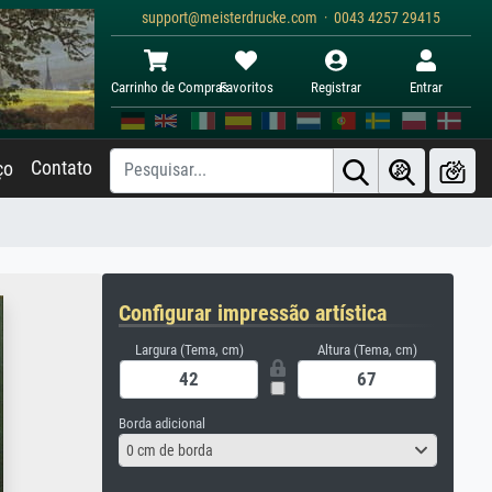
support@meisterdrucke.com · 0043 4257 29415
Carrinho de Compras
Favoritos
Registrar
Entrar
Contato
ço
Configurar impressão artística
Largura (Tema, cm)
Altura (Tema, cm)
Borda adicional
0 cm de borda