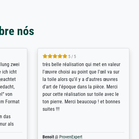
bre nós
5 / 5
rives to
eine große Auswahl an Bildern und
d provides
deren Reproduktionsmöglichkeiten;
n the best
wurde sehr gut durch die einzelnen
ed by the
Bestellkriterien geführt, verständliche
st
Erklärungen, z.B. mit Bilddarstellungen,
 from, and
werde auf jeden Fall meine guten
 also with
Erfahrungen weitergeben.
t in that
ded!
Anonym
@
ProvenExpert