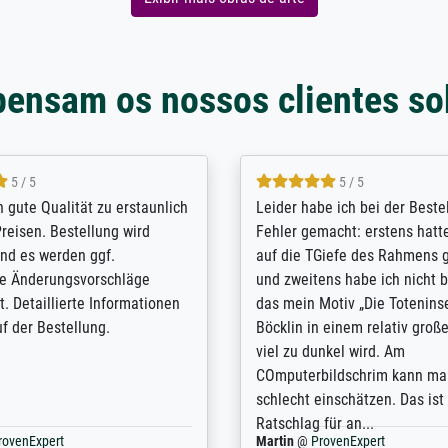
pensam os nossos clientes so
5 / 5
5 / 5
/ Highly recommended. The
The team at Meisterdrucke st
 ordering and payment process
meet its clients demands, an
shipping was efficient and
expert advice on how to obtai
self exceeds expectations. I
results for the prints request
n the UK and found the site
client. The company has a va
or a specific print - I am very
repertoire of prints to choose
with the service and the
will provide excellent service
regards to prints which are no
repertoire. Highly recommen
nExpert
Anonym
@
ProvenExpert