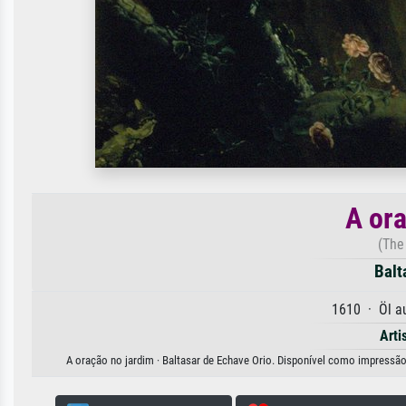
A or
(The
Balt
1610 · Öl a
Arti
A oração no jardim · Baltasar de Echave Orio. Disponível como impressão 