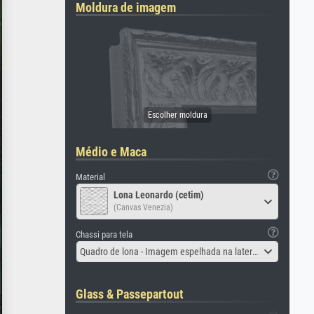
Moldura de imagem
Médio e Maca
Material
Lona Leonardo (cetim)
(Canvas Venezia)
Chassi para tela
Quadro de lona - Imagem espelhada na lateral
Glass & Passepartout