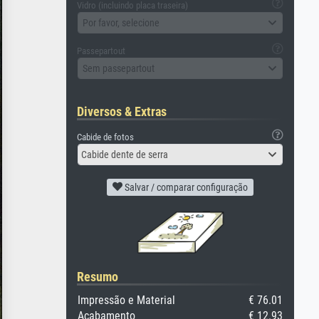
Vidro (incluindo placa traseira)
Por favor, selecione
Passepartout
Sem passepartout
Diversos & Extras
Cabide de fotos
Cabide dente de serra
Salvar / comparar configuração
Resumo
Impressão e Material
€ 76.01
Acabamento
€ 12.93