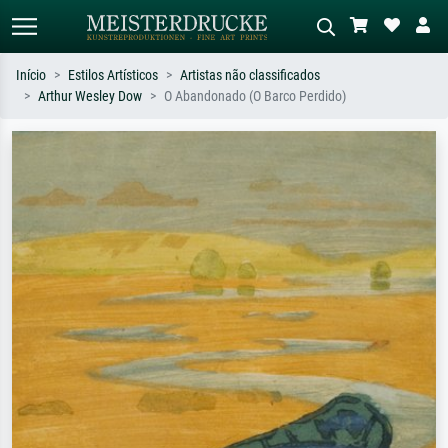
Início
Estilos Artísticos
Artistas não classificados
Arthur Wesley Dow
O Abandonado (O Barco Perdido)
Pesquisa padrão
Pesquisa de imagens IA
Pesquise por artista, título ou estilo –
Descreva a cena – ex: prado verde,
ex: Monet, Noite Estrelada,
abstrato com muito vermelho, pintura
impressionismo, onda de Hokusai, nu.
a óleo escura, nu em pé ao lado de
uma árvore.