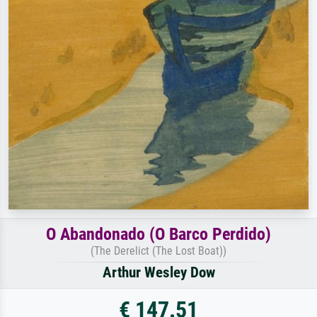
O Abandonado (O Barco Perdido)
(The Derelict (The Lost Boat))
Arthur Wesley Dow
€ 147.51