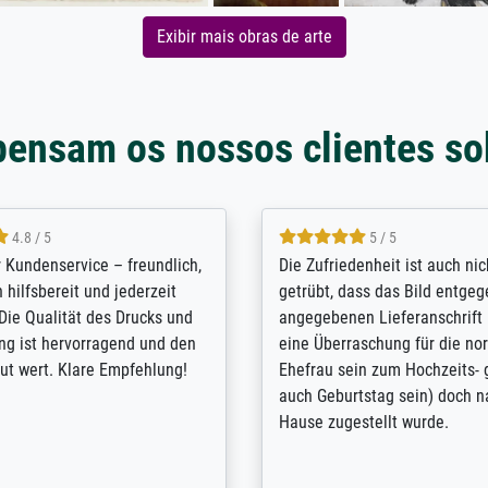
Exibir mais obras de arte
pensam os nossos clientes so
5 / 5
4.8 / 5
innerungsbuch mit der
Hervorragende Qualität. Man 
eines Großvaters aus dem 1.
vieles anpassen lassen, wie z
enötigte ich ein
Randentfernung, Farbe, Hellig
lles Bild. Das habe ich bei
Kontrast und Weiteres. Sehr 
nden. Bei der Auswahl der
Kontaktperson per Mail. Das B
-Qualität wurde ich sehr gut
Kunstdruck) wurde sehr gut ve
 beraten. Der Versand mit
sehr starke Papprolle mit Pla
ppe war perfekt. Ich bin sehr
und innen mit Papierknüllern 
und empfehle Sie gerne
Zwischenräumen gefüllt. Einzig