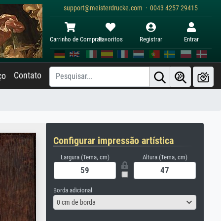
support@meisterdrucke.com · 0043 4257 29415
Carrinho de Compras
Favoritos
Registrar
Entrar
Contato
ço
Configurar impressão artística
Largura (Tema, cm)
Altura (Tema, cm)
Borda adicional
0 cm de borda