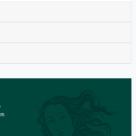
o
com