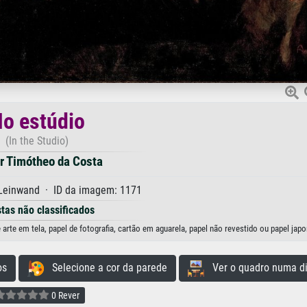
o estúdio
(In the Studio)
r Timótheo da Costa
 Leinwand · ID da imagem: 1171
stas não classificados
rte em tela, papel de fotografia, cartão em aguarela, papel não revestido ou papel japo
os
Selecione a cor da parede
Ver o quadro numa di
0 Rever