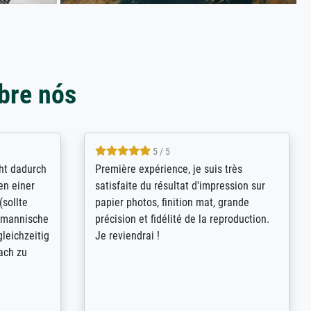
bre nós
4.8 / 5
kann sich
Qualité absolument irréprochable.
.B.:
Extraordinaire diversité des thèmes
keit,
abordés et personnalisation des
freundliche
demandes (recadrage, réajustement des
ild (ein
couleurs). Relation clientèle parfaite.
rpackt -
Transport, réception sans aucun
stikdeckeln
problème. Merci à toute l'équipe ! Hervé
in den
 der P...