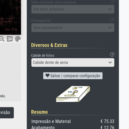
Vidro (incluindo placa traseira)
Por favor, selecione
Passepartout
Sem passepartout
Diversos & Extras
Cabide de fotos
Cabide dente de serra
Salvar / comparar configuração
nês.
Resumo
visão
Impressão e Material
€ 75.33
Acabamento
€ 12.76