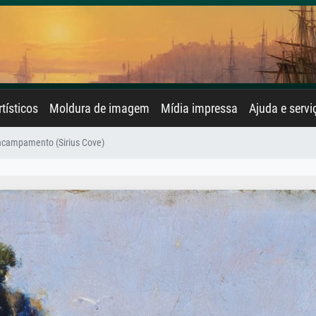
rtísticos
Moldura de imagem
Mídia impressa
Ajuda e servi
campamento (Sirius Cove)