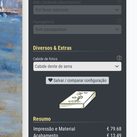
Vidro (incluindo placa traseira)
Por favor, selecione
Passepartout
Sem passepartout
Diversos & Extras
Cabide de fotos
Cabide dente de serra
Salvar / comparar configuração
Resumo
Impressão e Material
€ 79.68
Acabamento
€ 13.49