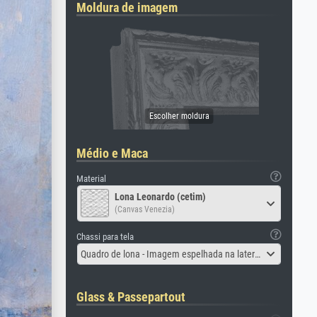
Moldura de imagem
Médio e Maca
Material
Lona Leonardo (cetim)
(Canvas Venezia)
Chassi para tela
Quadro de lona - Imagem espelhada na lateral
Glass & Passepartout