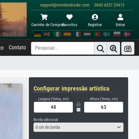
support@meisterdrucke.com · 0043 4257 29415
Carrinho de Compras
Favoritos
Registrar
Entrar
Contato
ço
Configurar impressão artística
Largura (Tema, cm)
Altura (Tema, cm)
Borda adicional
0 cm de borda