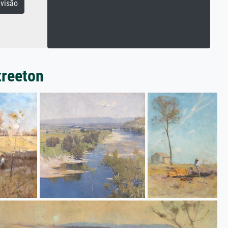
visão
treeton