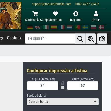
support@meisterdrucke.com · 0043 4257 29415
Carrinho de Compras
Favoritos
Registrar
Entrar
Contato
ço
Configurar impressão artística
Largura (Tema, cm)
Altura (Tema, cm)
Borda adicional
0 cm de borda