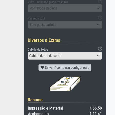
Vidro (incluindo placa traseira)
Por favor, selecione
Passepartout
Sem passepartout
Diversos & Extras
Cabide de fotos
Cabide dente de serra
Salvar / comparar configuração
Resumo
Impressão e Material
€ 66.58
Acabamento
€ 11.41