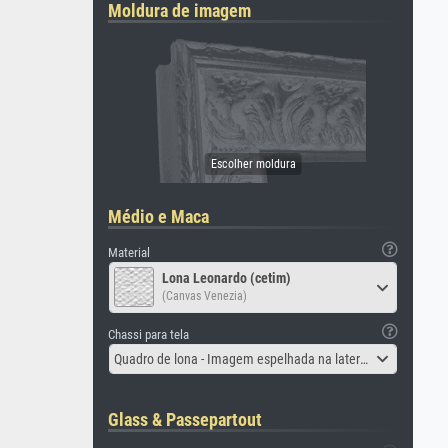
Moldura de imagem
Médio e Maca
Material
Lona Leonardo (cetim)
(Canvas Venezia)
Chassi para tela
Quadro de lona - Imagem espelhada na lateral
Glass & Passepartout