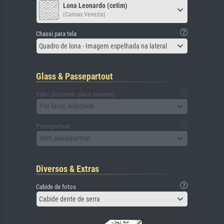
Lona Leonardo (cetim)
(Canvas Venezia)
Chassi para tela
Quadro de lona - Imagem espelhada na lateral
Glass & Passepartout
Vidro (incluindo placa traseira)
Por favor, selecione
Passepartout
Sem passepartout
Diversos & Extras
Cabide de fotos
Cabide dente de serra