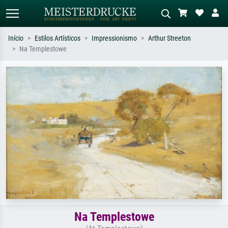
Início
Estilos Artísticos
Impressionismo
Arthur Streeton
Na Templestowe
Pesquisa padrão
Pesquisa de imagens IA
Pesquise por artista, título ou estilo –
Descreva a cena – ex: prado verde,
ex: Monet, Noite Estrelada,
abstrato com muito vermelho, pintura
impressionismo, onda de Hokusai, nu.
a óleo escura, nu em pé ao lado de
uma árvore.
Na Templestowe