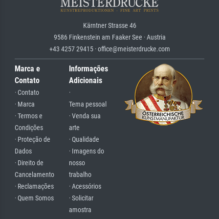
Kärntner Strasse 46
9586 Finkenstein am Faaker See · Austria
+43 4257 29415 · office@meisterdrucke.com
Marca e
Informações
Contato
Adicionais
· Contato
·
· Marca
Tema pessoal
· Termos e
· Venda sua
Condições
arte
· Proteção de
· Qualidade
Dados
· Imagens do
· Direito de
nosso
Cancelamento
trabalho
· Reclamações
· Acessórios
· Quem Somos
· Solicitar
amostra