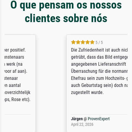
O que pensam os nossos
clientes sobre nós
5 / 5
Die Zufriedenheit ist auch nicht dadurch
getrübt, dass das Bild entgegen einer
angegebenen Lieferanschrift (sollte eine
Überraschung für die normannische
Ehefrau sein zum Hochzeits- gleichzeitig
auch Geburtstag sein) doch nach zu Hause
zugestellt wurde.
Jürgen
@
ProvenExpert
April 22, 2026