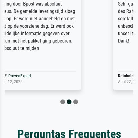
Sehr gute Qualität des Leinwanddrucks und
des Rahmens! Unser Bild wurde sehr
sorgfältig und sicher verpackt, so dass es
unbeschadet bei uns ankam. Es wird nicht
unser letzter Meisterdruck sein. Vielen
Dank!
Reinhold,
@
ProvenExpert
April 22, 2026
Perguntas Frequentes