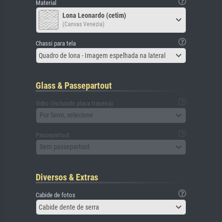
Material
Lona Leonardo (cetim)
(Canvas Venezia)
Chassi para tela
Quadro de lona - Imagem espelhada na lateral
Glass & Passepartout
Vidro (incluindo placa traseira)
Por favor, selecione
Passepartout
Sem passepartout
Diversos & Extras
Cabide de fotos
Cabide dente de serra