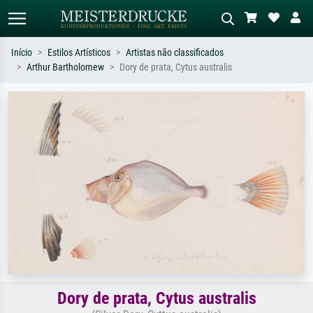
Início
Estilos Artísticos
Artistas não classificados
Arthur Bartholomew
Dory de prata, Cytus australis
Pesquisa padrão
Pesquisa de imagens IA
Pesquise por artista, título ou estilo –
Descreva a cena – ex: prado verde,
ex: Monet, Noite Estrelada,
abstrato com muito vermelho, pintura
impressionismo, onda de Hokusai, nu.
a óleo escura, nu em pé ao lado de
uma árvore.
Dory de prata, Cytus australis