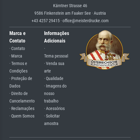
Kärntner Strasse 46
9586 Finkenstein am Faaker See · Austria
+43 4257 29415 · office@meisterdrucke.com
Marca e
Informações
Contato
Adicionais
· Contato
·
· Marca
Tema pessoal
· Termos e
· Venda sua
Condições
arte
· Proteção de
· Qualidade
Dados
· Imagens do
· Direito de
nosso
Cancelamento
trabalho
· Reclamações
· Acessórios
· Quem Somos
· Solicitar
amostra