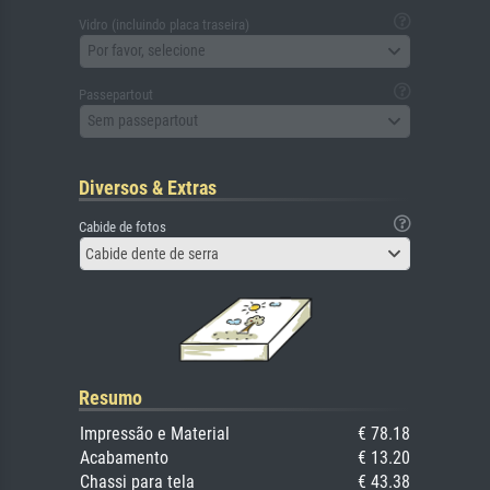
Vidro (incluindo placa traseira)
Por favor, selecione
Passepartout
Sem passepartout
Diversos & Extras
Cabide de fotos
Cabide dente de serra
Resumo
Impressão e Material
€ 78.18
Acabamento
€ 13.20
Chassi para tela
€ 43.38