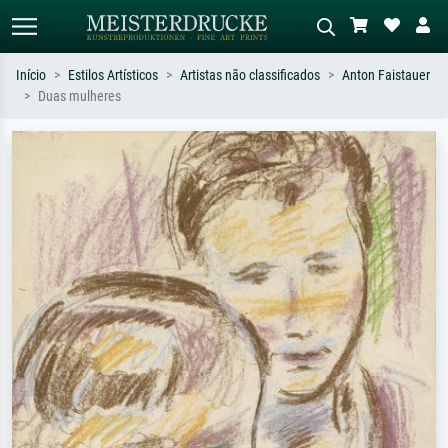
Início
Estilos Artísticos
Artistas não classificados
Anton Faistauer
Duas mulheres
Pesquisa padrão
Pesquisa de imagens IA
Pesquise por artista, título ou estilo –
Descreva a cena – ex: prado verde,
ex: Monet, Noite Estrelada,
abstrato com muito vermelho, pintura
impressionismo, onda de Hokusai, nu.
a óleo escura, nu em pé ao lado de
uma árvore.