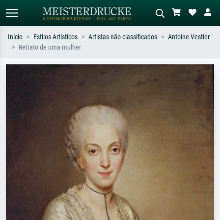
Início
Estilos Artísticos
Artistas não classificados
Antoine Vestier
Retrato de uma mulher
Pesquisa padrão
Pesquisa de imagens IA
Pesquise por artista, título ou estilo –
Descreva a cena – ex: prado verde,
ex: Monet, Noite Estrelada,
abstrato com muito vermelho, pintura
impressionismo, onda de Hokusai, nu.
a óleo escura, nu em pé ao lado de
uma árvore.