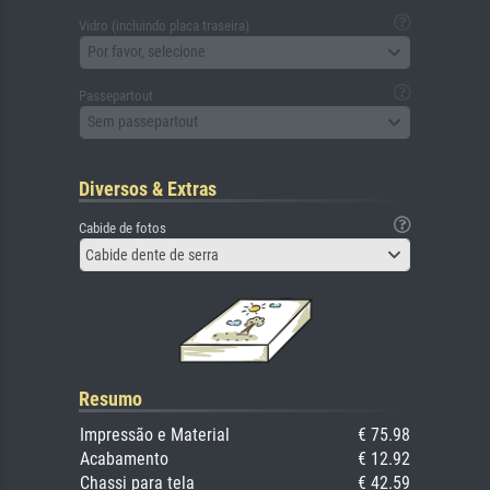
Vidro (incluindo placa traseira)
Por favor, selecione
Passepartout
Sem passepartout
Diversos & Extras
Cabide de fotos
Cabide dente de serra
Resumo
Impressão e Material
€ 75.98
Acabamento
€ 12.92
Chassi para tela
€ 42.59