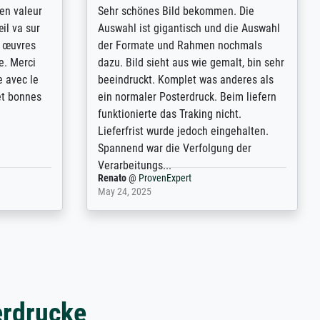
bsoluut
So, I ordered a large print of The
ingstijd
Annunciation by Fra Angelico from a
t
very large and popular American
p de
"art/poster" site advertising giclee print
een
quality. The quality for a large print was
n over wat
atrocious. They refunded me when I sent
ebeuren.
pictures of the blurry print vs. a
Wikipedia commons representation.
They stated they couldn't do ...
Anonym
@
ProvenExpert
December 4, 2025
erdrucke