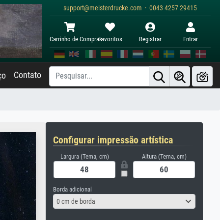
support@meisterdrucke.com · 0043 4257 29415
Carrinho de Compras
Favoritos
Registrar
Entrar
Contato
ço
Configurar impressão artística
Largura (Tema, cm)
Altura (Tema, cm)
Borda adicional
0 cm de borda