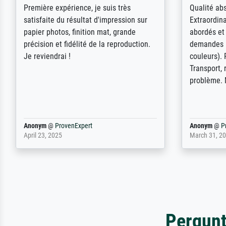
ik beoordeel Meisterdrucke zeer
Wow....ich 
positief. Door de 69505 beschikbare
erstaunt. 
kunstenaars scrollen is echter
Erwartunge
onbegonnen werk (na stoppen begint
der Ablauf
het weer van voor af aan). Als er naar
Komplimen
een bepaalde kunstenaar gevraagd
wordt krijg je ook een aantal werken van
andere wat het onoverzichtelijk maakt
(bvb zoek Ros = ook Rops, Rose etc).
Waarom duidt u ...
philip
@
ProvenExpert
Anonym
@
P
September 23, 2025
April 20, 202
Pergunt