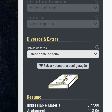
Vidro (incluindo placa traseira)
Por favor, selecione
Passepartout
Sem passepartout
Diversos & Extras
Cabide de fotos
Cabide dente de serra
Salvar / comparar configuração
Resumo
Impressão e Material
€ 77.08
Acabamento
€ 13.06