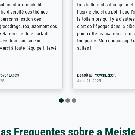
bin sehr über die Qualität
De levering door Bpost was a
Diese Drucke haben all´meine
desastreus. De gemelde lever
n übertroffen. Desgleichen
sloeg nergens op. Er werd nie
 der Bestellung. Grosses
aangebeld en niet geleverd o
t.
voorziene dag. Er werd ook g
duidelijke informatie gegeve
er dan met het pakket ging g
Bpost absoluut te mijden
rovenExpert
Anonym
@
ProvenExpert
5
December 12, 2025
as Frequentes sobre a Meist