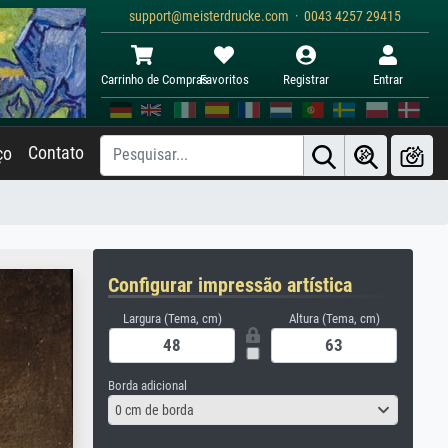
support@meisterdrucke.com · 0043 4257 29415
Carrinho de Compras
Favoritos
Registrar
Entrar
Contato
ço
Configurar impressão artística
Largura (Tema, cm)
Altura (Tema, cm)
Borda adicional
0 cm de borda