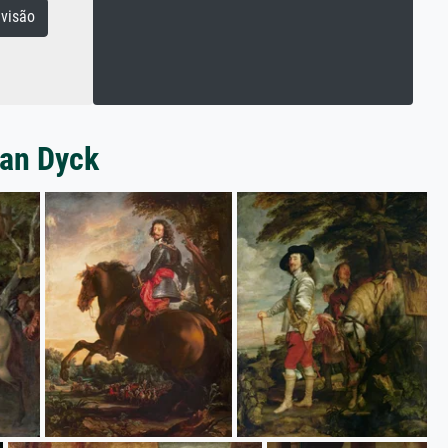
visão
van Dyck