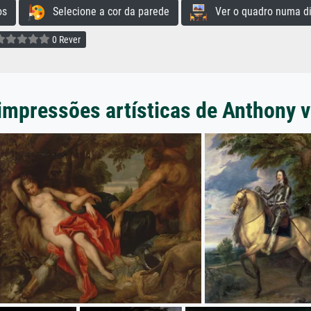
os
Selecione a cor da parede
Ver o quadro numa di
0 Rever
impressões artísticas de Anthony 