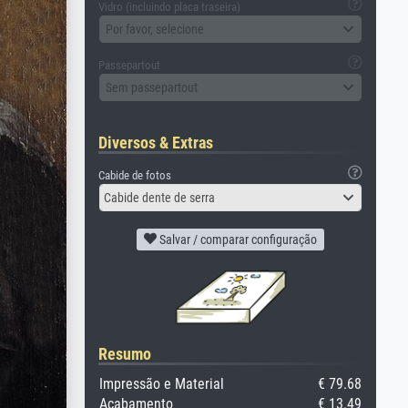
Vidro (incluindo placa traseira)
Por favor, selecione
Passepartout
Sem passepartout
Diversos & Extras
Cabide de fotos
Cabide dente de serra
Salvar / comparar configuração
Resumo
Impressão e Material
€ 79.68
Acabamento
€ 13.49