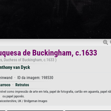
uquesa de Buckingham, c.1633
s, Duchess of Buckingham, c.1633 )
nthony van Dyck
Leinwand · ID da imagem: 198530
arroco
·
Retratos
ível como impressão de arte em tela, papel de fotografia, cartão em aguarela, papel nã
ou papel japonês.
Leicestershire, UK / Bridgeman Images