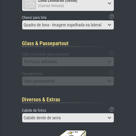
Lona Leonardo (cetim)
(Canvas Venezia)
Chassi para tela
Quadro de lona - Imagem espelhada na lateral
Glass & Passepartout
Vidro (incluindo placa traseira)
Por favor, selecione
Passepartout
Sem passepartout
Diversos & Extras
Cabide de fotos
Cabide dente de serra