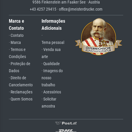
9586 Finkenstein am Faaker See · Austria
+43 4257 29415 · office@meisterdrucke.com
Marca e
Informações
Contato
Adicionais
· Contato
·
· Marca
Tema pessoal
· Termos e
· Venda sua
Condições
arte
· Proteção de
· Qualidade
Dados
· Imagens do
· Direito de
nosso
Cancelamento
trabalho
· Reclamações
· Acessórios
· Quem Somos
· Solicitar
amostra