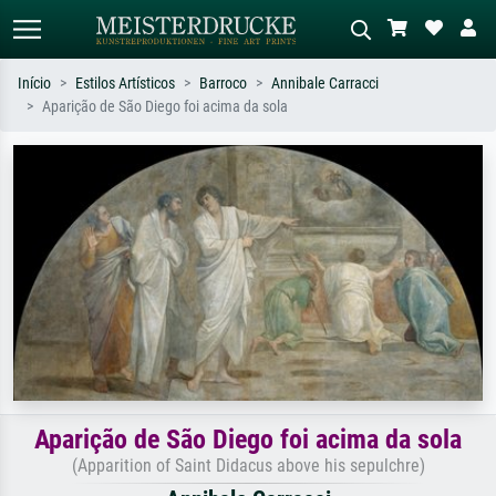
Início
Estilos Artísticos
Barroco
Annibale Carracci
Aparição de São Diego foi acima da sola
Pesquisa padrão
Pesquisa de imagens IA
Pesquise por artista, título ou estilo –
Descreva a cena – ex: prado verde,
ex: Monet, Noite Estrelada,
abstrato com muito vermelho, pintura
impressionismo, onda de Hokusai, nu.
a óleo escura, nu em pé ao lado de
uma árvore.
Aparição de São Diego foi acima da sola
(Apparition of Saint Didacus above his sepulchre)