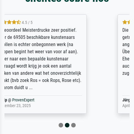
5 / 5
Die Zufriedenheit ist auch nicht dadurch
getrübt, dass das Bild entgegen einer
angegebenen Lieferanschrift (sollte eine
Überraschung für die normannische
Ehefrau sein zum Hochzeits- gleichzeitig
auch Geburtstag sein) doch nach zu Hause
zugestellt wurde.
Jürgen
@
ProvenExpert
April 22, 2026