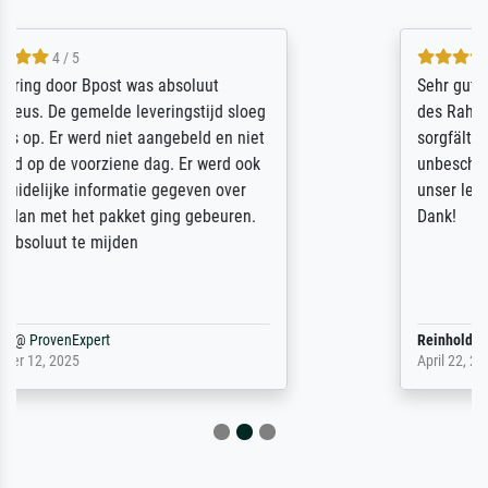
5 / 5
Sehr gute Qualität des Leinwanddrucks und
des Rahmens! Unser Bild wurde sehr
sorgfältig und sicher verpackt, so dass es
unbeschadet bei uns ankam. Es wird nicht
unser letzter Meisterdruck sein. Vielen
Dank!
Reinhold,
@
ProvenExpert
April 22, 2026