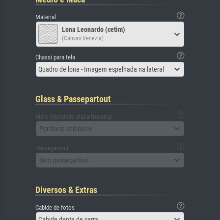
Material
Lona Leonardo (cetim)
(Canvas Venezia)
Chassi para tela
Quadro de lona - Imagem espelhada na lateral
Glass & Passepartout
Vidro (incluindo placa traseira)
Por favor, selecione
Passepartout
Sem passepartout
Diversos & Extras
Cabide de fotos
Cabide dente de serra