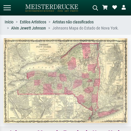
Início
Estilos Artísticos
Artistas não classificados
Alvin Jewett Johnson
Johnsons Mapa do Estado de Nova York.
Pesquisa padrão
Pesquisa de imagens IA
Pesquise por artista, título ou estilo –
Descreva a cena – ex: prado verde,
ex: Monet, Noite Estrelada,
abstrato com muito vermelho, pintura
impressionismo, onda de Hokusai, nu.
a óleo escura, nu em pé ao lado de
uma árvore.