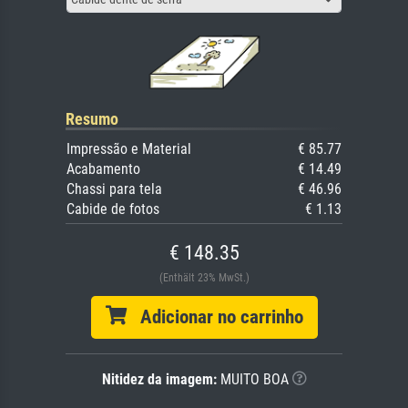
Resumo
Impressão e Material
€ 85.77
Acabamento
€ 14.49
Chassi para tela
€ 46.96
Cabide de fotos
€ 1.13
€ 148.35
(Enthält 23% MwSt.)
Adicionar no carrinho
Nitidez da imagem:
MUITO BOA