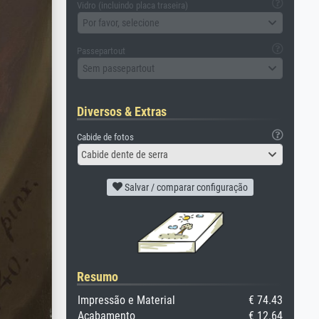
Vidro (incluindo placa traseira)
Por favor, selecione
Passepartout
Sem passepartout
Diversos & Extras
Cabide de fotos
Cabide dente de serra
Salvar / comparar configuração
Resumo
Impressão e Material
€ 74.43
Acabamento
€ 12.64