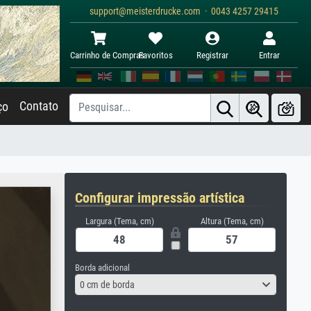
support@meisterdrucke.com · 0043 4257 29415
Carrinho de Compras
Favoritos
Registrar
Entrar
Contato
ço
Configurar impressão artística
Largura (Tema, cm)
Altura (Tema, cm)
Borda adicional
0 cm de borda