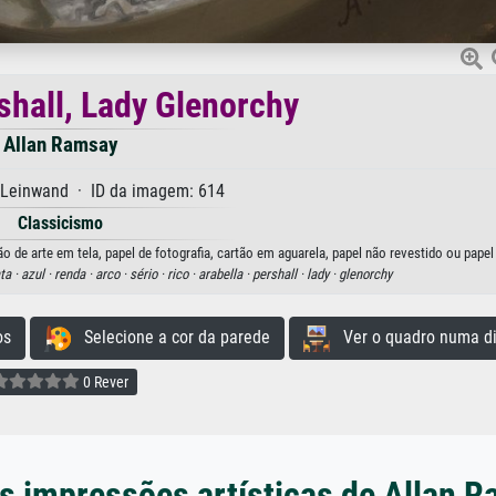
shall, Lady Glenorchy
Allan Ramsay
 Leinwand · ID da imagem: 614
Classicismo
o de arte em tela, papel de fotografia, cartão em aguarela, papel não revestido ou papel
ta ·
azul ·
renda ·
arco ·
sério ·
rico ·
arabella ·
pershall ·
lady ·
glenorchy
os
Selecione a cor da parede
Ver o quadro numa di
0 Rever
s impressões artísticas de Allan 