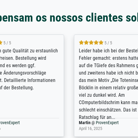
pensam os nossos clientes so
5 / 5
5 / 5
/ Highly recommended. The
The team at Meisterdrucke st
 ordering and payment process
meet its clients demands, an
shipping was efficient and
expert advice on how to obtai
self exceeds expectations. I
results for the prints request
n the UK and found the site
client. The company has a va
or a specific print - I am very
repertoire of prints to choose
with the service and the
will provide excellent service
regards to prints which are no
repertoire. Highly recommen
nExpert
Anonym
@
ProvenExpert
 2025
April 22, 2026