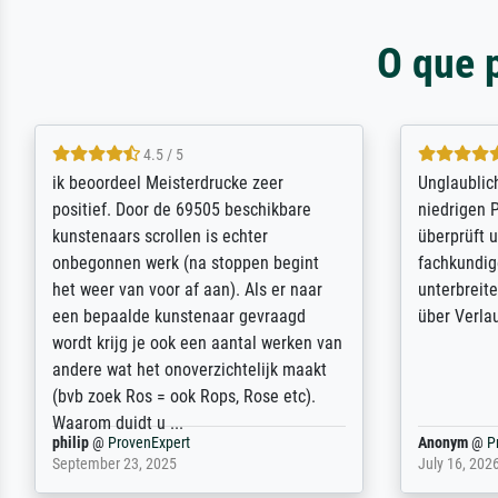
O que 
5 / 5
Die Zufriedenheit ist auch nicht dadurch
Excellent 
getrübt, dass das Bild entgegen einer
selection,
angegebenen Lieferanschrift (sollte
were easy, 
eine Überraschung für die normannische
the item it
Ehefrau sein zum Hochzeits- gleichzeitig
am based i
auch Geburtstag sein) doch nach zu
searching f
Hause zugestellt wurde.
impressed 
quality.
Jürgen
@
ProvenExpert
SJL
@
Prove
April 22, 2026
December 2,