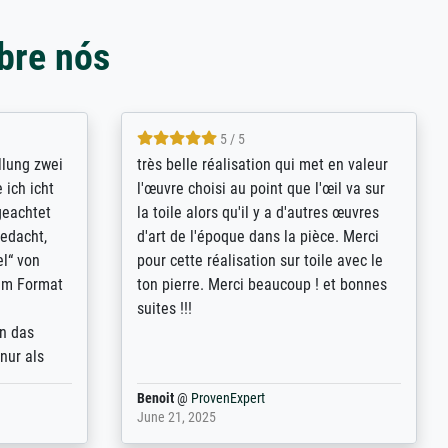
bre nós
5 / 5
rives to
eine große Auswahl an Bildern und
d provides
deren Reproduktionsmöglichkeiten;
n the best
wurde sehr gut durch die einzelnen
ed by the
Bestellkriterien geführt, verständliche
st
Erklärungen, z.B. mit Bilddarstellungen,
 from, and
werde auf jeden Fall meine guten
 also with
Erfahrungen weitergeben.
t in that
ded!
Anonym
@
ProvenExpert
May 13, 2026