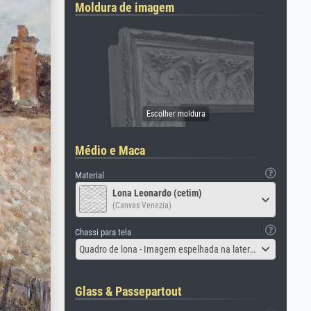
Moldura de imagem
Médio e Maca
Material
Lona Leonardo (cetim)
(Canvas Venezia)
Chassi para tela
Quadro de lona - Imagem espelhada na lateral
Glass & Passepartout