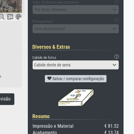
Vidro (incluindo placa traseira)
Por favor, selecione
Passepartout
Sem passepartout
Diversos & Extras
Cabide de fotos
Cabide dente de serra
s.
Salvar / comparar configuração
visão
Resumo
Impressão e Material
€ 81.52
Acabamento
€ 13.74