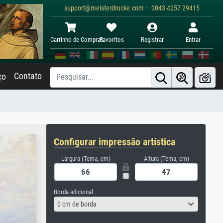
support@meisterdrucke.com · 0043 4257 29415
Carrinho de Compras
Favoritos
Registrar
Entrar
Contato
ço
Configurar impressão artística
Largura (Tema, cm)
Altura (Tema, cm)
Borda adicional
0 cm de borda