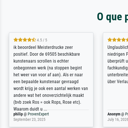
O que 
5 / 5
Die Zufriedenheit ist auch nicht dadurch
Excellent 
getrübt, dass das Bild entgegen einer
selection,
angegebenen Lieferanschrift (sollte
were easy, 
eine Überraschung für die normannische
the item it
Ehefrau sein zum Hochzeits- gleichzeitig
am based i
auch Geburtstag sein) doch nach zu
searching f
Hause zugestellt wurde.
impressed 
quality.
Jürgen
@
ProvenExpert
SJL
@
Prove
April 22, 2026
December 2,