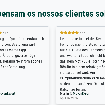
pensam os nossos clientes so
5 / 5
5 / 5
/ Highly recommended. The
The team at Meisterdrucke st
 ordering and payment process
meet its clients demands, an
shipping was efficient and
expert advice on how to obtai
self exceeds expectations. I
results for the prints request
n the UK and found the site
client. The company has a va
or a specific print - I am very
repertoire of prints to choose
with the service and the
will provide excellent service
regards to prints which are no
repertoire. Highly recommen
nExpert
Anonym
@
ProvenExpert
 2025
April 22, 2026