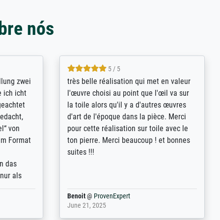
bre nós
5 / 5
rives to
eine große Auswahl an Bildern und
d provides
deren Reproduktionsmöglichkeiten;
n the best
wurde sehr gut durch die einzelnen
ed by the
Bestellkriterien geführt, verständliche
st
Erklärungen, z.B. mit Bilddarstellungen,
 from, and
werde auf jeden Fall meine guten
 also with
Erfahrungen weitergeben.
t in that
ded!
Anonym
@
ProvenExpert
May 13, 2026