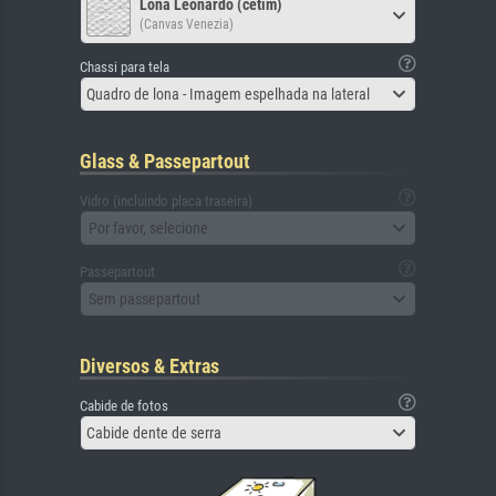
Lona Leonardo (cetim)
(Canvas Venezia)
Chassi para tela
Quadro de lona - Imagem espelhada na lateral
Glass & Passepartout
Vidro (incluindo placa traseira)
Por favor, selecione
Passepartout
Sem passepartout
Diversos & Extras
Cabide de fotos
Cabide dente de serra