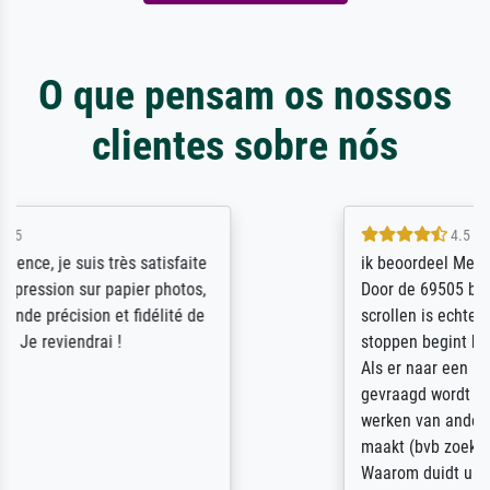
O que pensam os nossos
clientes sobre nós
4.5 / 5
ik beoordeel Meisterdrucke zeer positief.
Door de 69505 beschikbare kunstenaars
scrollen is echter onbegonnen werk (na
stoppen begint het weer van voor af aan).
Als er naar een bepaalde kunstenaar
gevraagd wordt krijg je ook een aantal
werken van andere wat het onoverzichtelijk
maakt (bvb zoek Ros = ook Rops, Rose etc).
Waarom duidt u ...