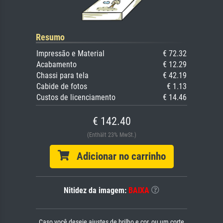
Resumo
Impressão e Material
€ 72.32
Acabamento
€ 12.29
Chassi para tela
€ 42.19
Cabide de fotos
€ 1.13
Custos de licenciamento
€ 14.46
€ 142.40
(Enthält 23% MwSt.)
Adicionar no carrinho
Nitidez da imagem:
BAIXA
Caso você deseje ajustes de brilho e cor, ou um corte