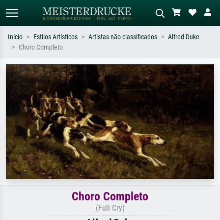
Início
Estilos Artísticos
Artistas não classificados
Alfred Duke
Choro Completo
Pesquisa padrão
Pesquisa de imagens IA
Pesquise por artista, título ou estilo –
Descreva a cena – ex: prado verde,
ex: Monet, Noite Estrelada,
abstrato com muito vermelho, pintura
impressionismo, onda de Hokusai, nu.
a óleo escura, nu em pé ao lado de
uma árvore.
Choro Completo
(Full Cry)