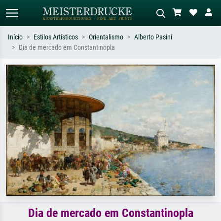
Início
Estilos Artísticos
Orientalismo
Alberto Pasini
Dia de mercado em Constantinopla
Pesquisa padrão
Pesquisa de imagens IA
Pesquise por artista, título ou estilo –
Descreva a cena – ex: prado verde,
ex: Monet, Noite Estrelada,
abstrato com muito vermelho, pintura
impressionismo, onda de Hokusai, nu.
a óleo escura, nu em pé ao lado de
uma árvore.
Dia de mercado em Constantinopla