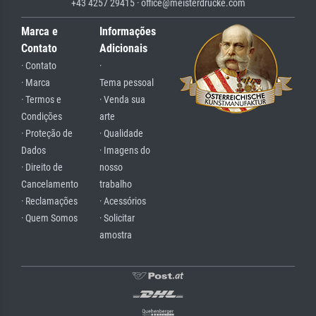
+43 4257 29415 · office@meisterdrucke.com
Marca e
Informações
Contato
Adicionais
· Contato
·
· Marca
Tema pessoal
· Termos e
· Venda sua
Condições
arte
· Proteção de
· Qualidade
Dados
· Imagens do
· Direito de
nosso
Cancelamento
trabalho
· Reclamações
· Acessórios
· Quem Somos
· Solicitar
amostra