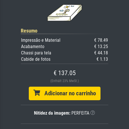
Resumo
Impressão e Material
€ 78.49
Acabamento
€ 13.25
Chassi para tela
€ 44.18
Cabide de fotos
€ 1.13
€ 137.05
(Enthält 23% MwSt.)
Adicionar no carrinho
Nitidez da imagem:
PERFEITA