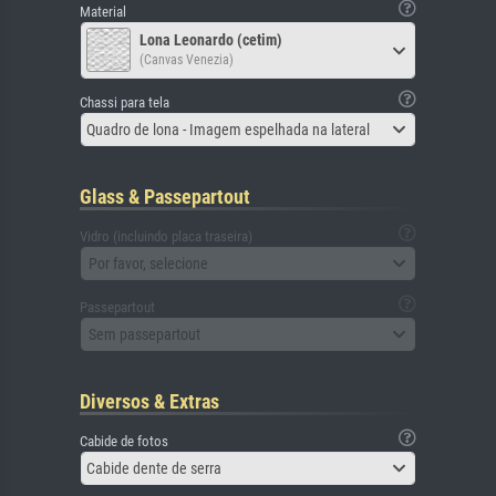
Material
Lona Leonardo (cetim)
(Canvas Venezia)
Chassi para tela
Quadro de lona - Imagem espelhada na lateral
Glass & Passepartout
Vidro (incluindo placa traseira)
Por favor, selecione
Passepartout
Sem passepartout
Diversos & Extras
Cabide de fotos
Cabide dente de serra