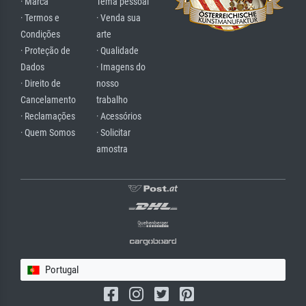
· Marca
Tema pessoal
· Termos e
· Venda sua
Condições
arte
· Proteção de
· Qualidade
Dados
· Imagens do
· Direito de
nosso
Cancelamento
trabalho
· Reclamações
· Acessórios
· Quem Somos
· Solicitar
amostra
Portugal