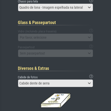
Chassi para tela
Quadro de lona - Imagem espelhada na lateral
Glass & Passepartout
Vidro (incluindo placa traseira)
Por favor, selecione
Passepartout
Sem passepartout
Diversos & Extras
Cabide de fotos
Cabide dente de serra