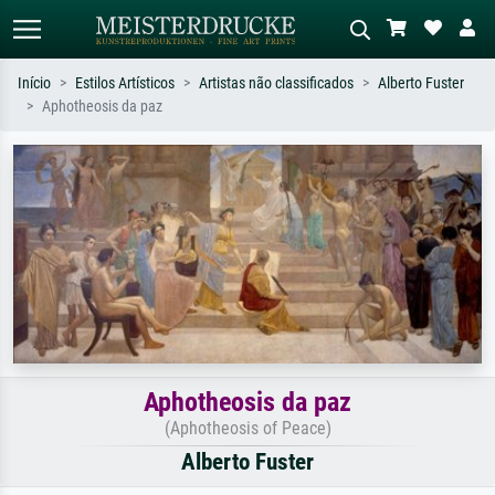
Início
Estilos Artísticos
Artistas não classificados
Alberto Fuster
Aphotheosis da paz
Pesquisa padrão
Pesquisa de imagens IA
Pesquise por artista, título ou estilo –
Descreva a cena – ex: prado verde,
ex: Monet, Noite Estrelada,
abstrato com muito vermelho, pintura
impressionismo, onda de Hokusai, nu.
a óleo escura, nu em pé ao lado de
uma árvore.
Aphotheosis da paz
(Aphotheosis of Peace)
Alberto Fuster