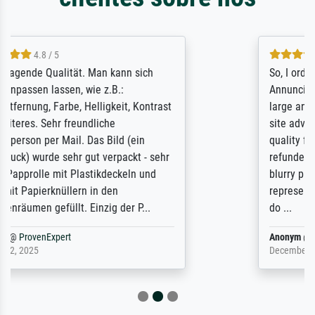
4.8 / 5
So, I ordered a large print of The
Annunciation by Fra Angelico from a very
large and popular American "art/poster"
site advertising giclee print quality. The
quality for a large print was atrocious. They
refunded me when I sent pictures of the
blurry print vs. a Wikipedia commons
representation. They stated they couldn't
do ...
Anonym
@
ProvenExpert
December 4, 2025