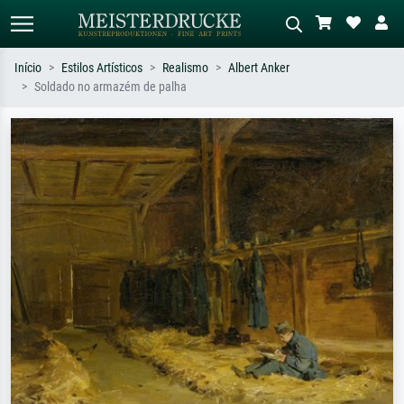
Início
Estilos Artísticos
Realismo
Albert Anker
Soldado no armazém de palha
Pesquisa padrão
Pesquisa de imagens IA
Pesquise por artista, título ou estilo –
Descreva a cena – ex: prado verde,
ex: Monet, Noite Estrelada,
abstrato com muito vermelho, pintura
impressionismo, onda de Hokusai, nu.
a óleo escura, nu em pé ao lado de
uma árvore.