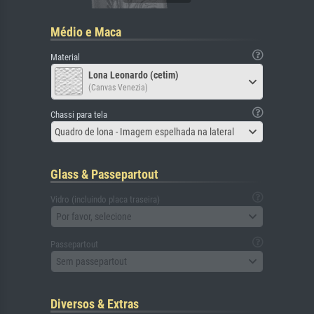
Médio e Maca
Material
Lona Leonardo (cetim)
(Canvas Venezia)
Chassi para tela
Quadro de lona - Imagem espelhada na lateral
Glass & Passepartout
Vidro (incluindo placa traseira)
Por favor, selecione
Passepartout
Sem passepartout
Diversos & Extras