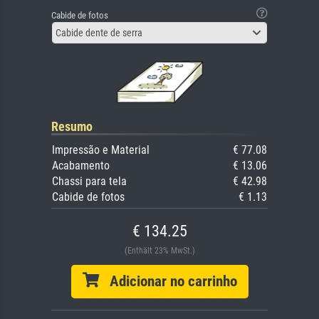
Cabide de fotos
Cabide dente de serra
Resumo
Impressão e Material
€ 77.08
Acabamento
€ 13.06
Chassi para tela
€ 42.98
Cabide de fotos
€ 1.13
€ 134.25
(Enthält 23% MwSt.)
Adicionar no carrinho