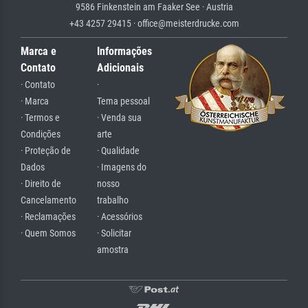
9586 Finkenstein am Faaker See · Austria
+43 4257 29415 · office@meisterdrucke.com
Marca e
Informações
Contato
Adicionais
· Contato
·
· Marca
Tema pessoal
· Termos e
· Venda sua
Condições
arte
· Proteção de
· Qualidade
Dados
· Imagens do
· Direito de
nosso
Cancelamento
trabalho
· Reclamações
· Acessórios
· Quem Somos
· Solicitar
amostra