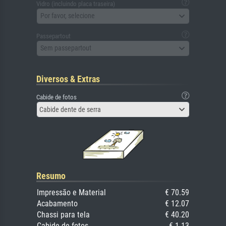
Vidro (incluindo placa traseira)
Por favor, selecione
Passepartout
Sem passepartout
Diversos & Extras
Cabide de fotos
Cabide dente de serra
Resumo
Impressão e Material
€ 70.59
Acabamento
€ 12.07
Chassi para tela
€ 40.20
Cabide de fotos
€ 1.13