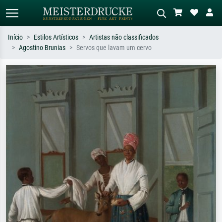
Início
Estilos Artísticos
Artistas não classificados
Agostino Brunias
Servos que lavam um cervo
Pesquisa padrão
Pesquisa de imagens IA
Pesquise por artista, título ou estilo –
Descreva a cena – ex: prado verde,
ex: Monet, Noite Estrelada,
abstrato com muito vermelho, pintura
impressionismo, onda de Hokusai, nu.
a óleo escura, nu em pé ao lado de
uma árvore.